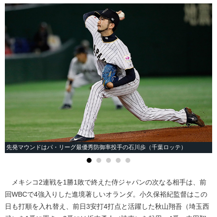
先発マウンドはパ・リーグ最優秀防御率投手の石川歩（千葉ロッテ）
メキシコ2連戦を1勝1敗で終えた侍ジャパンの次なる相手は、前
回WBCで4強入りした進境著しいオランダ。小久保裕紀監督はこの
日も打順を入れ替え、前日3安打4打点と活躍した秋山翔吾（埼玉西