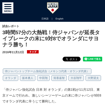
日本語
｜
English
試合レポート
3時間57分の大熱戦！侍ジャパンが延長タ
イブレークの末に9対8でオランダにサヨ
ナラ勝ち！
2016年11月12日
侍ジャパントップチーム強化試合（メキシコ代表・オランダ代表）
オランダ
坂本勇人
中田翔
筒香嘉智
大谷翔平
大野奨太
「侍ジャパン強化試合 日本 対 オランダ」の第1戦が11月12日、東
京ドームで行われ、激しいシーソーゲームの末に侍ジャパンが9対8
でオランダ代表に辛うじて勝利した。