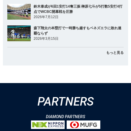
鈴木泰成が6回1安打14奪三振 榊原七斗が5打数5安打4打
点でWCBC開幕戦を圧勝
2026年7月12日
森下翔太の本塁打で一時勝ち越すもベネズエラに敗れ連
覇ならず
2026年3月15日
もっと見る
PARTNERS
DIAMOND PARTNERS