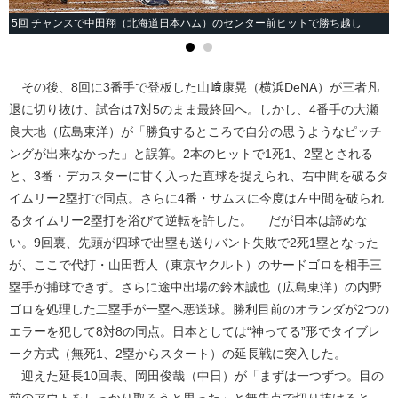
5回 チャンスで中田翔（北海道日本ハム）のセンター前ヒットで勝ち越し
その後、8回に3番手で登板した山﨑康晃（横浜DeNA）が三者凡
退に切り抜け、試合は7対5のまま最終回へ。しかし、4番手の大瀬
良大地（広島東洋）が「勝負するところで自分の思うようなピッチ
ングが出来なかった」と誤算。2本のヒットで1死1、2塁とされる
と、3番・デカスターに甘く入った直球を捉えられ、右中間を破るタ
イムリー2塁打で同点。さらに4番・サムスに今度は左中間を破られ
るタイムリー2塁打を浴びて逆転を許した。 だが日本は諦めな
い。9回裏、先頭が四球で出塁も送りバント失敗で2死1塁となった
が、ここで代打・山田哲人（東京ヤクルト）のサードゴロを相手三
塁手が捕球できず。さらに途中出場の鈴木誠也（広島東洋）の内野
ゴロを処理した二塁手が一塁へ悪送球。勝利目前のオランダが2つの
エラーを犯して8対8の同点。日本としては“神ってる”形でタイブレ
ーク方式（無死1、2塁からスタート）の延長戦に突入した。
迎えた延長10回表、岡田俊哉（中日）が「まずは一つずつ。目の