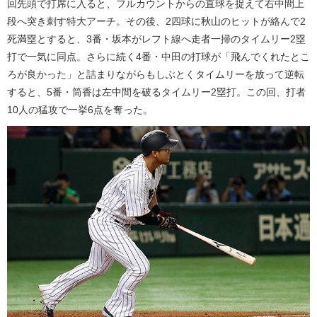
回先頭で打席に入ると、フルカウントからの直球を捉えて右中間上
段へ突き刺す特大アーチ。その後、2四球に秋山のヒットが絡んで2
死満塁とすると、3番・坂本がレフト線へ走者一掃のタイムリー2塁
打で一気に同点。さらに続く4番・中田の打球が「飛んでくれたとこ
ろが良かった」と詰まりながらもしぶとくタイムリーを放って逆転
すると、5番・筒香は左中間を破るタイムリー2塁打。この回、打者
10人の猛攻で一挙6点を奪った。