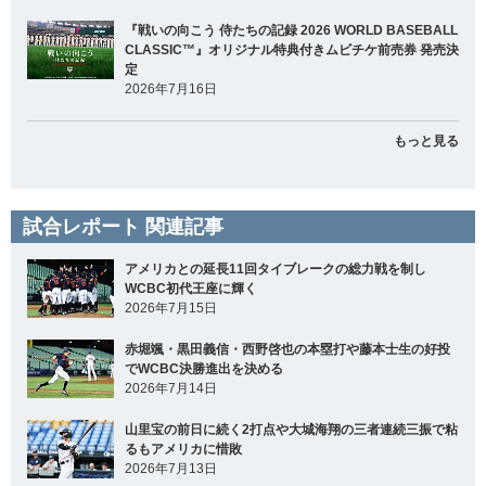
『戦いの向こう 侍たちの記録 2026 WORLD BASEBALL
CLASSIC™』オリジナル特典付きムビチケ前売券 発売決
定
2026年7月16日
もっと見る
試合レポート 関連記事
アメリカとの延長11回タイブレークの総力戦を制し
WCBC初代王座に輝く
2026年7月15日
赤堀颯・黒田義信・西野啓也の本塁打や藤本士生の好投
でWCBC決勝進出を決める
2026年7月14日
山里宝の前日に続く2打点や大城海翔の三者連続三振で粘
るもアメリカに惜敗
2026年7月13日