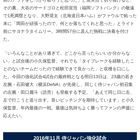
前のアウトをしっかり取ろうと思った」と無失点で切り抜けると、
その裏、大谷のサードゴロと松田宣浩（福岡ソフトバンク）の敬遠
で1死満塁となり、大野奨太（北海道日本ハム）がファウルで粘った
末に「岡田が頑張ったので、何とか落ちてくれと思った」とライト
前にサヨナラタイムリー。3時間57分に及んだ熱戦に決着を付け
た。
「いろんなことがあり過ぎて、どこから言ったらいいか分からな
い」と試合後の小久保監督。それでも「タイブレークを経験したこ
とのないチームだったので経験できて良かった」と収穫を口にし
た。今回の強化試合4試合の最終戦となる明日13日は、23歳の若き
左腕・石田健大（横浜DeNA）が先発し、同じく侍ジャパン初召集
の左腕・田口麗斗（読売）も登板する予定。「あえて同じ日に左、
左で行こうと送り出す。良いピッチングを期待しています」と小久
保監督。年内最後の一戦。最後は気持ちよく勝ってファンの声援に
応えたい。
2016年11月 侍ジャパン強化試合