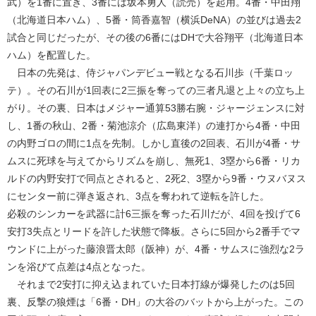
武）を1番に置き、3番には坂本勇人（読売）を起用。4番・中田翔
（北海道日本ハム）、5番・筒香嘉智（横浜DeNA）の並びは過去2
試合と同じだったが、その後の6番にはDHで大谷翔平（北海道日本
ハム）を配置した。
日本の先発は、侍ジャパンデビュー戦となる石川歩（千葉ロッ
テ）。その石川が1回表に2三振を奪っての三者凡退と上々の立ち上
がり。その裏、日本はメジャー通算53勝右腕・ジャージェンスに対
し、1番の秋山、2番・菊池涼介（広島東洋）の連打から4番・中田
の内野ゴロの間に1点を先制。しかし直後の2回表、石川が4番・サ
ムスに死球を与えてからリズムを崩し、無死1、3塁から6番・リカ
ルドの内野安打で同点とされると、2死2、3塁から9番・ウヌバヌス
にセンター前に弾き返され、3点を奪われて逆転を許した。
必殺のシンカーを武器に計6三振を奪った石川だが、4回を投げて6
安打3失点とリードを許した状態で降板。さらに5回から2番手でマ
ウンドに上がった藤浪晋太郎（阪神）が、4番・サムスに強烈な2ラ
ンを浴びて点差は4点となった。
それまで2安打に抑え込まれていた日本打線が爆発したのは5回
裏、反撃の狼煙は「6番・DH」の大谷のバットから上がった。この