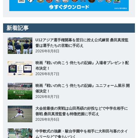
新着記事
U12アジア選手権開幕を翌日に控え公式練習 桑田真澄監
督は選手たちの言動に手応え
2026年8月8日
映画『戦いの向こう 侍たちの記録』入場者プレゼント配
布決定！
2026年8月7日
映画『戦いの向こう 侍たちの記録』ユニフォーム展示 開
催決定！
2026年8月7日
大会前最後の実戦は山田亮碩の好投などで中学生相手に
善戦 桑田真澄監督も特徴把握に手応え
2026年8月6日
中学軟式の強豪・駿台学園中を相手に大和田与喜のタイ
ムリーなどで食らいつく