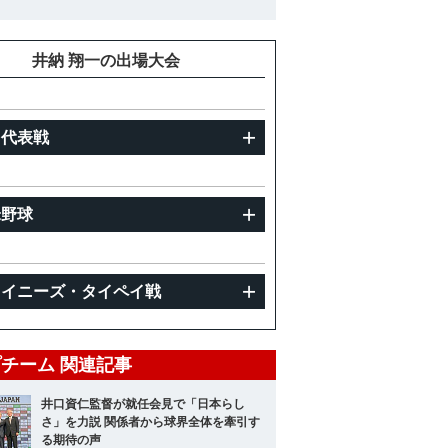
重
井納 翔一の出場大会
州代表戦
米野球
ャイニーズ・タイペイ戦
チーム 関連記事
井口資仁監督が就任会見で「日本らし
さ」を力説 関係者から球界全体を牽引す
る期待の声