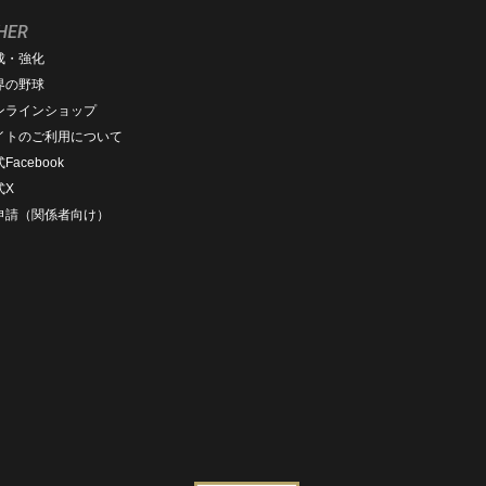
HER
成・強化
界の野球
ンラインショップ
イトのご利用について
Facebook
式X
D申請（関係者向け）