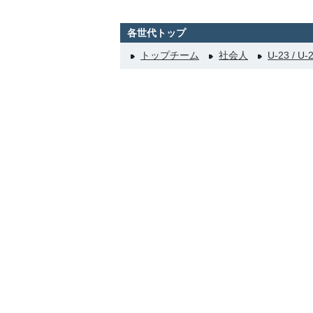
各世代トップ
トップチーム
社会人
U-23 / U-