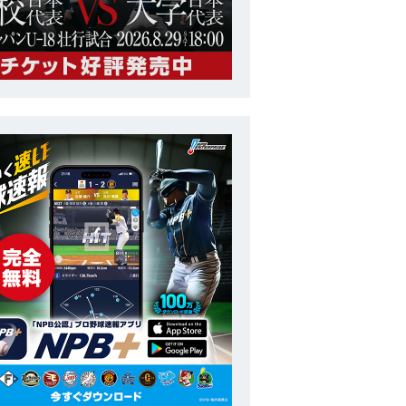
トップチーム
日米野球
番号
15
ポジション
投手
長
投打
右投右打