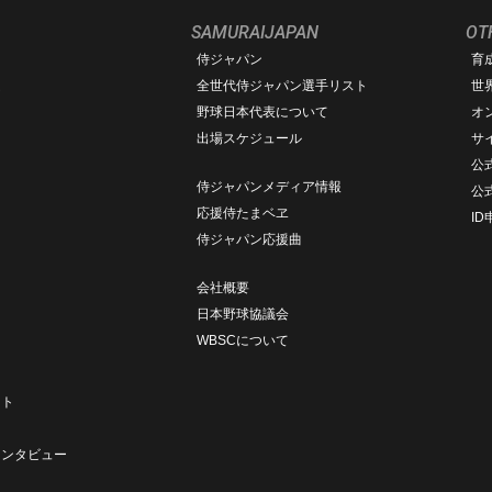
SAMURAIJAPAN
OT
侍ジャパン
育
ム
全世代侍ジャパン選手リスト
世
野球日本代表について
オ
出場スケジュール
サ
公式
侍ジャパンメディア情報
公
応援侍たまベヱ
I
侍ジャパン応援曲
会社概要
日本野球協議会
WBSCについて
ト
ート
ト
インタビュー