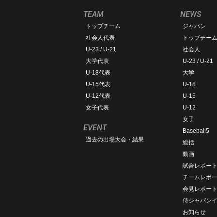
TEAM
NEWS
トップチーム
ジャパン
社会人代表
トップチー
U-23 / U-21
社会人
大学代表
U-23 / U-21
U-18代表
大学
U-15代表
U-18
U-12代表
U-15
女子代表
U-12
女子
EVENT
Baseball5
過去の出場大会・結果
総括
動画
試合レポー
チームレポ
会見レポー
侍ジャパン
お知らせ