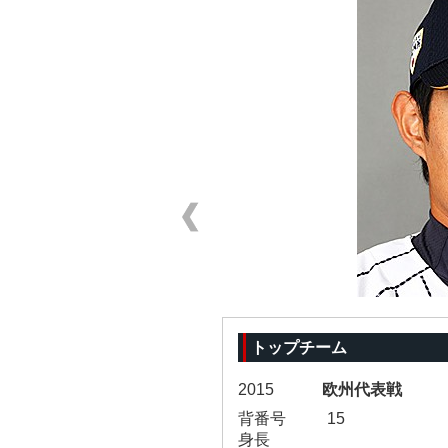
トップチーム
2015
欧州代表戦
背番号
15
身長