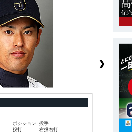
ポジション
投手
背
投打
右投右打
身