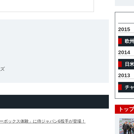
体
2015
欧
2014
日
ーズ
2013
チ
トップ
ーボックス体験」に侍ジャパン6投手が登場！