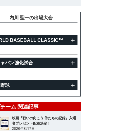
重
93kg
内川 聖一の出場大会
RLD BASEBALL CLASSIC™
ジャパン強化試合
米野球
チーム 関連記事
映画『戦いの向こう 侍たちの記録』入場
者プレゼント配布決定！
2026年8月7日