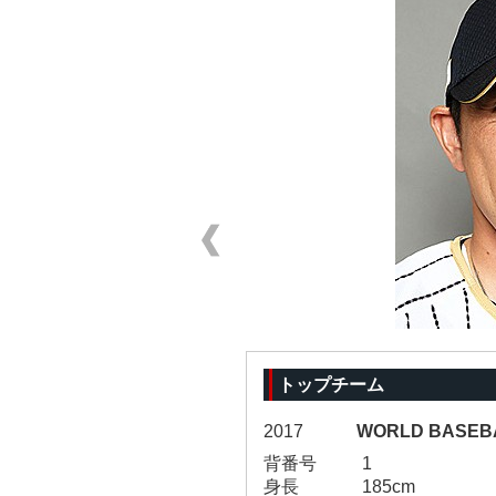
トップチーム
2017
WORLD BASEB
背番号
1
身長
185cm