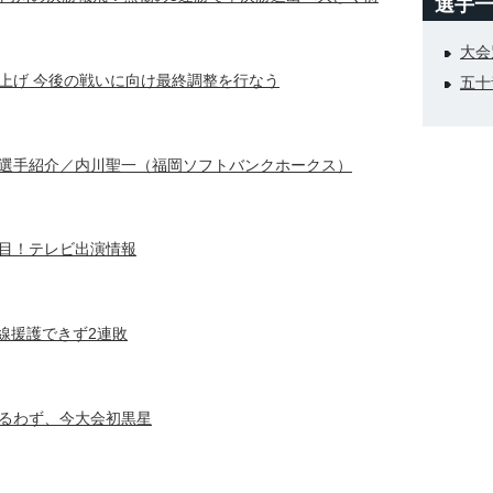
選手
大会
上げ 今後の戦いに向け最終調整を行なう
五十
選手紹介／内川聖一（福岡ソフトバンクホークス）
目！テレビ出演情報
線援護できず2連敗
るわず、今大会初黒星