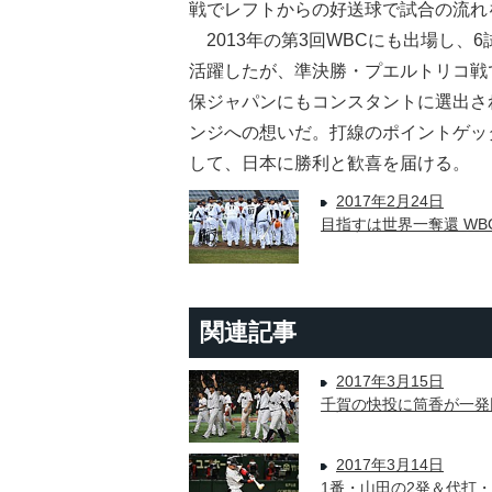
戦でレフトからの好送球で試合の流れ
2013年の第3回WBCにも出場し、6
活躍したが、準決勝・プエルトリコ戦
保ジャパンにもコンスタントに選出さ
ンジへの想いだ。打線のポイントゲッ
して、日本に勝利と歓喜を届ける。
2017年2月24日
目指すは世界一奪還 WB
関連記事
2017年3月15日
千賀の快投に筒香が一発
2017年3月14日
1番・山田の2発＆代打