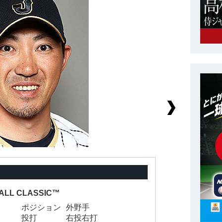
ALL CLASSIC™
ポジション
外野手
背
投打
右投右打
身