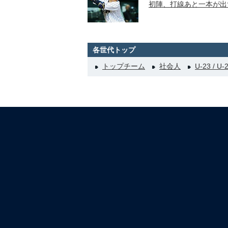
初陣、打線あと一本が出
各世代トップ
トップチーム
社会人
U-23 / U-