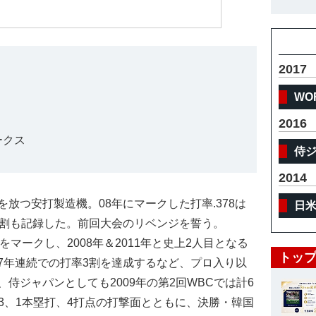
体
2017
WO
2016
ークス
侍
2014
放つ安打製造機。08年にマークした打率.378は
日
3割も記録した。前回大会のリベンジを誓う。
8をマークし、2008年＆2011年と史上2人目となる
トップ
7年連続での打率3割を達成するなど、プロ入り以
侍ジャパンとしても2009年の第2回WBCでは計6
33、1本塁打、4打点の打撃面とともに、決勝・韓国