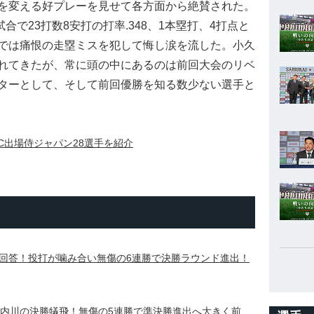
を変える好プレーを見せて各方面から絶賛された。
試合で23打数8安打の打率.348、1本塁打、4打点と
では痛恨の走塁ミスを犯して悔し涙を流した。小久
れてきたが、常に頭の中にあるのは前回大会のリベ
ターとして、そして前回優勝を知る数少ない選手と
C出場侍ジャパン28選手を紹介
回答！投打が噛み合い無傷の6連勝で決勝ラウンド進出！
・内川の決勝犠飛！無傷の5連勝で準決勝進出へ大きく前