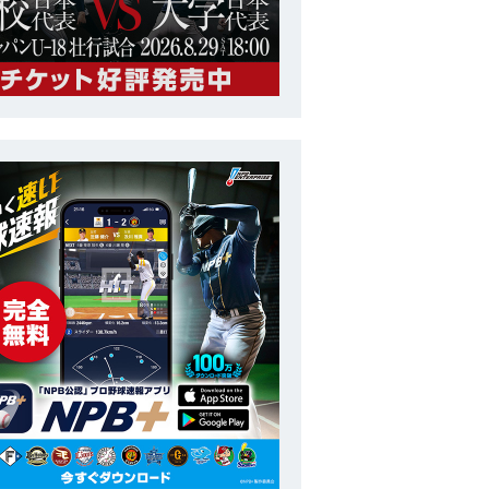
トップチーム
侍ジャパン強化試合
番号
1
ポジション
外野手
長
185cm
投打
右投右打