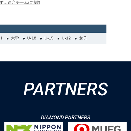
ず…連合チームに惜敗
21
大学
U-18
U-15
U-12
女子
PARTNERS
DIAMOND PARTNERS