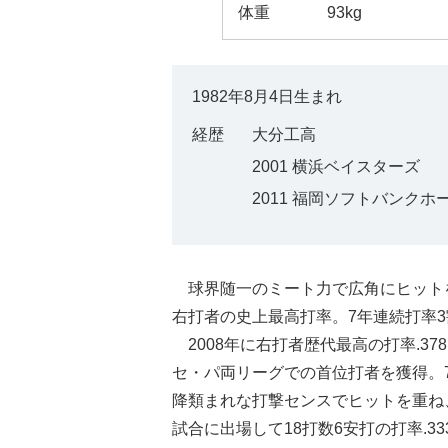
体重
93kg
1982年8月4日生まれ
経歴
大分工高
2001 横浜ベイスターズ
2011 福岡ソフトバンクホ
球界随一のミート力で広角にヒットを
右打者の史上最高打率。7年連続打率
2008年に右打者歴代最高の打率.37
セ・パ両リーグでの首位打者を獲得。
降類まれな打撃センスでヒットを重ね、
試合に出場して18打数6安打の打率.3