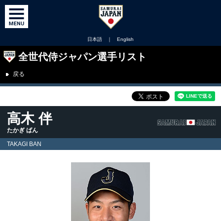
日本語
｜
English
全世代侍ジャパン選手リスト
戻る
高木 伴
たかぎ ばん
TAKAGI BAN