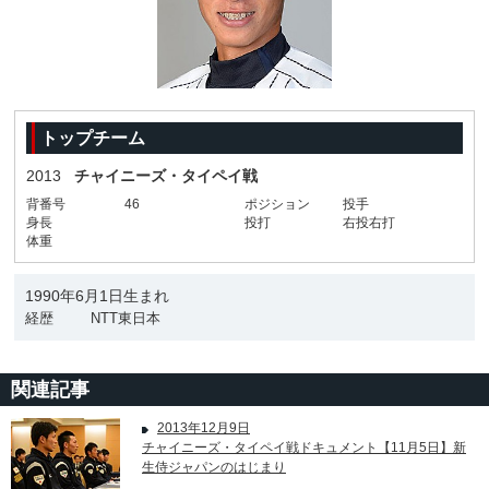
トップチーム
2013
チャイニーズ・タイペイ戦
背番号
46
ポジション
投手
身長
投打
右投右打
体重
1990年6月1日生まれ
経歴
NTT東日本
関連記事
2013年12月9日
チャイニーズ・タイペイ戦ドキュメント【11月5日】新
生侍ジャパンのはじまり