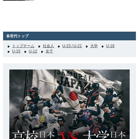
各世代トップ
トップチーム
社会人
U-23 / U-21
大学
U-18
U-15
U-12
女子