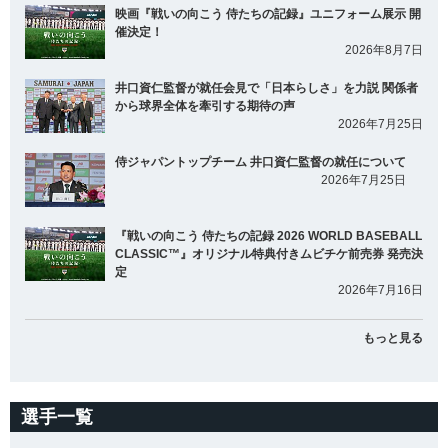
映画『戦いの向こう 侍たちの記録』ユニフォーム展示 開
催決定！
2026年8月7日
井口資仁監督が就任会見で「日本らしさ」を力説 関係者
から球界全体を牽引する期待の声
2026年7月25日
侍ジャパントップチーム 井口資仁監督の就任について
2026年7月25日
『戦いの向こう 侍たちの記録 2026 WORLD BASEBALL
CLASSIC™』オリジナル特典付きムビチケ前売券 発売決
定
2026年7月16日
もっと見る
選手一覧