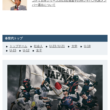
コナミ日本シリーズ2013出場選手の侍ジャパン代表メン
バー選出について
各世代トップ
トップチーム
社会人
U-23 / U-21
大学
U-18
U-15
U-12
女子