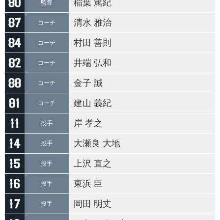
稲葉 篤紀
監督
清水 雅治
コーチ
村田 善則
コーチ
井端 弘和
コーチ
金子 誠
コーチ
建山 義紀
コーチ
岸 孝之
投手
大瀬良 大地
投手
上沢 直之
投手
東浜 巨
投手
岡田 明丈
投手