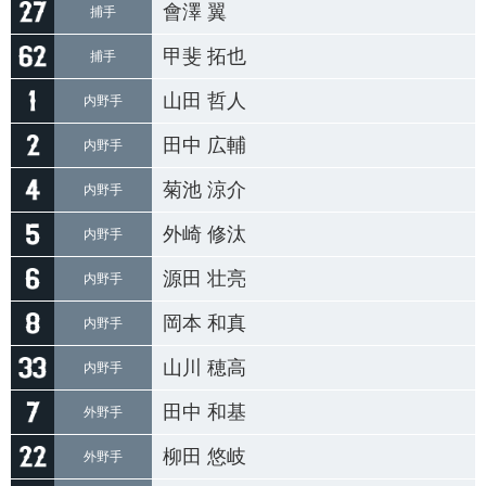
會澤 翼
捕手
甲斐 拓也
捕手
山田 哲人
内野手
田中 広輔
内野手
菊池 涼介
内野手
外崎 修汰
内野手
源田 壮亮
内野手
岡本 和真
内野手
山川 穂高
内野手
田中 和基
外野手
柳田 悠岐
外野手