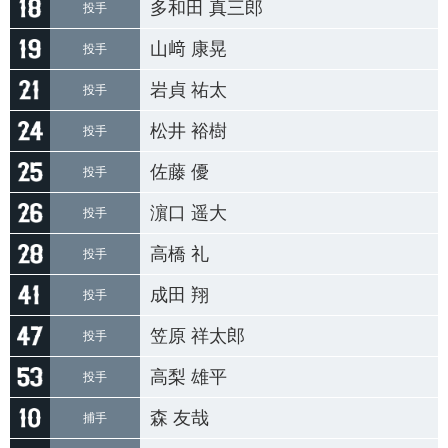
多和田 真三郎
投手
山﨑 康晃
投手
岩貞 祐太
投手
松井 裕樹
投手
佐藤 優
投手
濵口 遥大
投手
高橋 礼
投手
成田 翔
投手
笠原 祥太郎
投手
高梨 雄平
投手
森 友哉
捕手