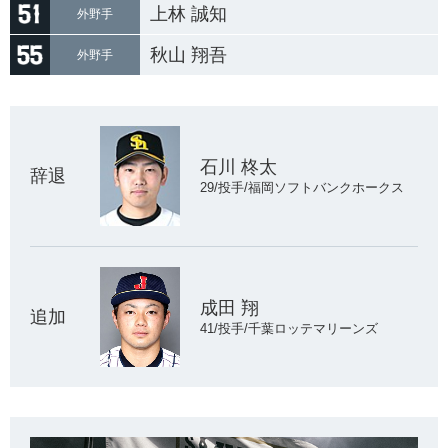
上林 誠知
外野手
秋山 翔吾
外野手
石川 柊太
辞退
29/投手/福岡ソフトバンクホークス
成田 翔
追加
41/投手/千葉ロッテマリーンズ