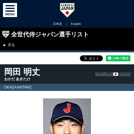
日本語
｜
English
全世代侍ジャパン選手リスト
戻る
岡田 明丈
おかだ あきたけ
OKADA AKITAKE