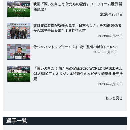
映画『戦いの向こう 侍たちの記録』ユニフォーム展示 開
催決定！
2026年8月7日
井口資仁監督が就任会見で「日本らしさ」を力説 関係者
から球界全体を牽引する期待の声
2026年7月25日
侍ジャパントップチーム 井口資仁監督の就任について
2026年7月25日
『戦いの向こう 侍たちの記録 2026 WORLD BASEBALL
CLASSIC™』オリジナル特典付きムビチケ前売券 発売決
定
2026年7月16日
もっと見る
選手一覧