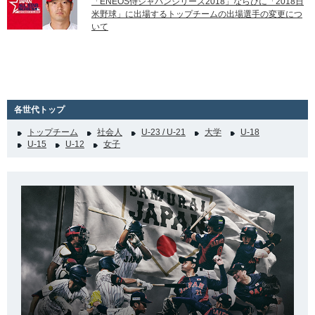
「ENEOS侍ジャパンシリーズ2018」ならびに「2018日
米野球」に出場するトップチームの出場選手の変更につ
いて
各世代トップ
トップチーム
社会人
U-23 / U-21
大学
U-18
U-15
U-12
女子