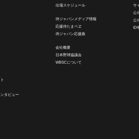
出場スケジュール
サ
公式
侍ジャパンメディア情報
公
応援侍たまベヱ
I
侍ジャパン応援曲
会社概要
日本野球協議会
WBSCについて
ト
ート
ト
インタビュー