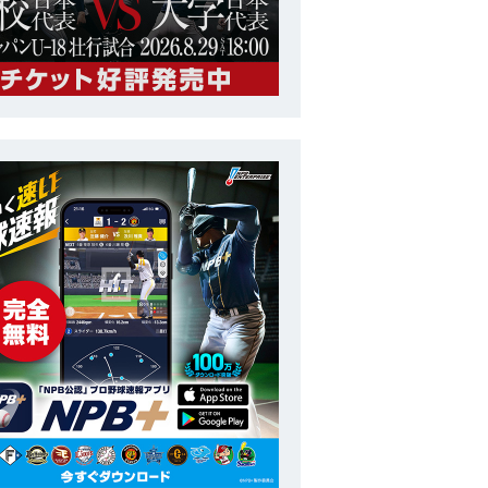
トップチーム
ENEOS 侍ジャパン強化試合
番号
13
ポジション
投手
長
185cm
投打
左投左打