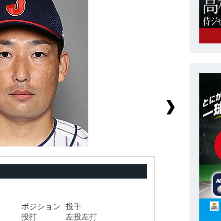
ク
ポジション
投手
背
投打
左投左打
身