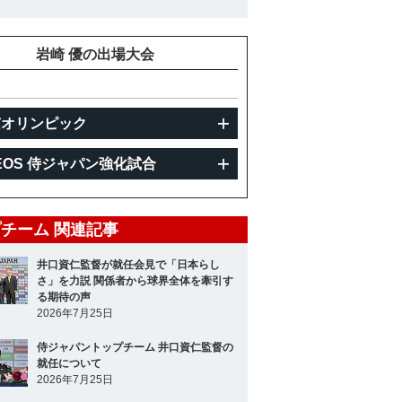
重
89kg
岩崎 優の出場大会
京オリンピック
EOS 侍ジャパン強化試合
チーム 関連記事
井口資仁監督が就任会見で「日本らし
さ」を力説 関係者から球界全体を牽引す
る期待の声
2026年7月25日
侍ジャパントップチーム 井口資仁監督の
就任について
2026年7月25日