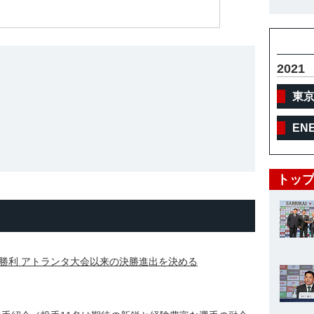
体
2021
東
EN
トップ
勝利 アトランタ大会以来の決勝進出を決める