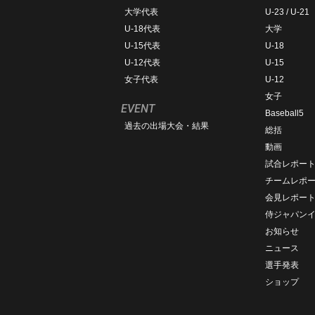
大学代表
U-23 / U-21
U-18代表
大学
U-15代表
U-18
U-12代表
U-15
女子代表
U-12
女子
EVENT
Baseball5
過去の出場大会・結果
総括
動画
試合レポー
チームレポ
会見レポー
侍ジャパン
お知らせ
ニュース
選手発表
ショップ