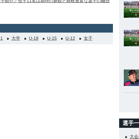
選手紹介／投手11名は期待の新鋭と経験豊富な選手の融合
21
大学
U-18
U-15
U-12
女子
選手
大会