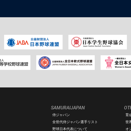
SAMURAIJAPAN
OT
侍ジャパン
育
ム
全世代侍ジャパン選手リスト
世
野球日本代表について
オ