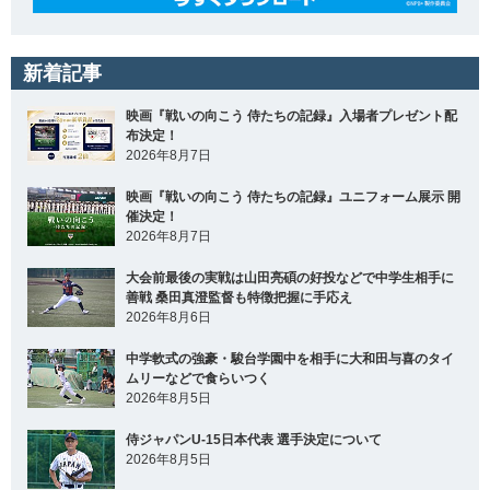
新着記事
映画『戦いの向こう 侍たちの記録』入場者プレゼント配
布決定！
2026年8月7日
映画『戦いの向こう 侍たちの記録』ユニフォーム展示 開
催決定！
2026年8月7日
大会前最後の実戦は山田亮碩の好投などで中学生相手に
善戦 桑田真澄監督も特徴把握に手応え
2026年8月6日
中学軟式の強豪・駿台学園中を相手に大和田与喜のタイ
ムリーなどで食らいつく
2026年8月5日
侍ジャパンU-15日本代表 選手決定について
2026年8月5日