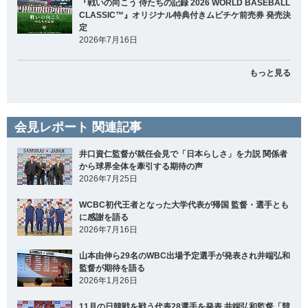
『戦いの向こう 侍たちの記録 2026 WORLD BASEBALL
CLASSIC™』オリジナル特典付きムビチケ前売券 発売決
定
2026年7月16日
もっと見る
会見レポート 関連記事
井口資仁監督が就任会見で「日本らしさ」を力説 関係者
から球界全体を牽引する期待の声
2026年7月25日
WCBC初代王者となった大学代表が帰国 監督・選手とも
に感謝を語る
2026年7月16日
山本由伸ら29名のWBC出場予定選手が発表され井端弘和
監督が期待を語る
2026年1月26日
11月の日韓戦を戦う代表28選手を発表 井端弘和監督「競