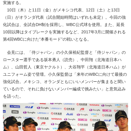
実施する。
10日（木）と11日（金）がメキシコ代表、12日（土）と13日
（日）がオランダ代表（試合開始時間はいずれも未定）。今回の強
化試合は、全試合DH制を採用し、WBC公式球を使用。また、延長
10回以降はタイブレークを実施するなど、2017年3月に開催される
第4回WBCに向けた“本番モード”の戦いとなる。
会見には、「侍ジャパン」の小久保裕紀監督と「侍ジャパン」の
ロースター選手である坂本勇人（読売）、中田翔（北海道日本ハ
ム）、山田哲人（東京ヤクルト）、大谷翔平（北海道日本ハム）が
ユニフォーム姿で登壇。小久保監督は「来年のWBCに向けて最後の
強化試合。メキシコ、オランダともにいいメンバーが集まると聞い
ているので、それに負けないメンバー編成で挑みたい」と意気込み
を語った。