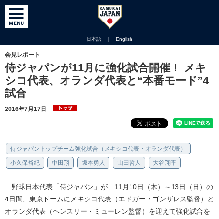
日本語
｜
English
会見レポート
侍ジャパンが11月に強化試合開催！ メキ
シコ代表、オランダ代表と“本番モード”4
試合
2016年7月17日
侍ジャパントップチーム強化試合（メキシコ代表・オランダ代表）
小久保裕紀
中田翔
坂本勇人
山田哲人
大谷翔平
野球日本代表「侍ジャパン」が、11月10日（木）～13日（日）の
4日間、東京ドームにメキシコ代表（エドガー・ゴンザレス監督）と
オランダ代表（ヘンスリー・ミューレン監督）を迎えて強化試合を