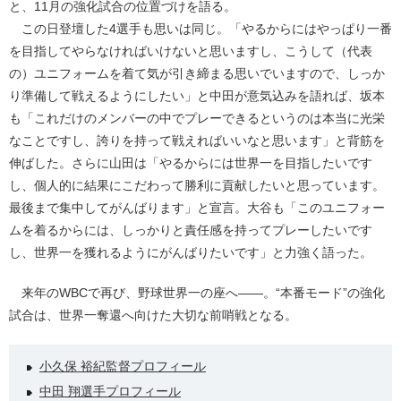
と、11月の強化試合の位置づけを語る。
この日登壇した4選手も思いは同じ。「やるからにはやっぱり一番
を目指してやらなければいけないと思いますし、こうして（代表
の）ユニフォームを着て気が引き締まる思いでいますので、しっか
り準備して戦えるようにしたい」と中田が意気込みを語れば、坂本
も「これだけのメンバーの中でプレーできるというのは本当に光栄
なことですし、誇りを持って戦えればいいなと思います」と背筋を
伸ばした。さらに山田は「やるからには世界一を目指したいです
し、個人的に結果にこだわって勝利に貢献したいと思っています。
最後まで集中してがんばります」と宣言。大谷も「このユニフォー
ムを着るからには、しっかりと責任感を持ってプレーしたいです
し、世界一を獲れるようにがんばりたいです」と力強く語った。
来年のWBCで再び、野球世界一の座へ――。“本番モード”の強化
試合は、世界一奪還へ向けた大切な前哨戦となる。
小久保 裕紀監督プロフィール
中田 翔選手プロフィール