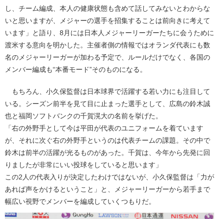
し、チーム編成、本人の健康状態も含めて話してみないとわからな
いと思いますが、メジャーの選手を招集することは前向きに考えて
います」と語り、8月には日本人メジャーリーガーたちに会うために
渡米する意向を明かした。主催者側の情報ではオランダ代表にも数
名のメジャーリーガーが加わる予定で、ルールだけでなく、各国の
メンバー編成も“本番モード”そのものになる。
もちろん、小久保監督は日本球界で活躍する若い力にも注目して
いる。シーズン前半を見て目に止まった選手として、広島の鈴木誠
也と福岡ソフトバンクの千賀滉大の名前を挙げた。
「右の外野手として今は平田が代表のユニフォームを着ています
が、それに次ぐ右の外野手というのは代表チームの課題。その中で
鈴木は前半の活躍が光るものがあった。千賀は、今年から先発に回
りましたが非常にいい投球をしていると思います」
この2人の代表入りが決定したわけではないが、小久保監督は「力が
あれば声をかけるということ」と、メジャーリーガーから若手まで
幅広い視野でメンバーを編成していくつもりだ。