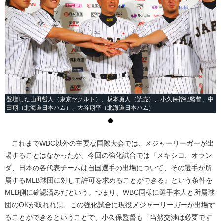
登壇した山田哲人（東京ヤクルト）、坂本勇人（読売）、小久保裕紀監督、中
田翔（北海道日本ハム）、大谷翔平（北海道日本ハム）
これまでWBC以外の主要な国際大会では、メジャーリーガーが出
場することはなかったが、今回の強化試合では『メキシコ、オラン
ダ、日本の各代表チームは自国選手の出場について、その選手が所
属するMLB球団に対して許可を求めることができる』という条件を
MLB側に確認済みだという。つまり、WBC同様に選手本人と所属球
団のOKが取れれば、この強化試合に現役メジャーリーガーが出場す
ることができるということで、小久保監督も「当然交渉は必要です