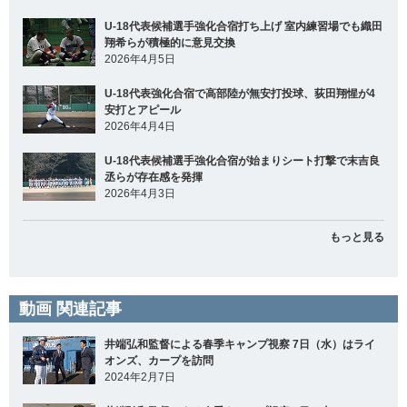
U-18代表候補選手強化合宿打ち上げ 室内練習場でも織田
翔希らが積極的に意見交換
2026年4月5日
U-18代表強化合宿で高部陸が無安打投球、荻田翔惺が4
安打とアピール
2026年4月4日
U-18代表候補選手強化合宿が始まりシート打撃で末吉良
丞らが存在感を発揮
2026年4月3日
もっと見る
動画 関連記事
井端弘和監督による春季キャンプ視察 7日（水）はライ
オンズ、カープを訪問
2024年2月7日