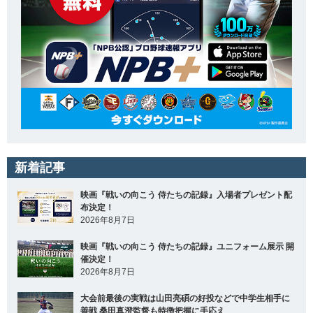
新着記事
映画『戦いの向こう 侍たちの記録』入場者プレゼント配
布決定！
2026年8月7日
映画『戦いの向こう 侍たちの記録』ユニフォーム展示 開
催決定！
2026年8月7日
大会前最後の実戦は山田亮碩の好投などで中学生相手に
善戦 桑田真澄監督も特徴把握に手応え