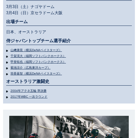
3月3日（土）ナゴヤドーム
3月4日（日）京セラドーム大阪
出場チーム
日本、オーストラリア
侍ジャパントップチーム選手紹介
山﨑康晃（横浜DeNAベイスターズ）
千賀滉大（福岡ソフトバンクホークス）
甲斐拓也（福岡ソフトバンクホークス）
菊池涼介（広島東洋カープ）
筒香嘉智（横浜DeNAベイスターズ）
オーストラリア激闘史
2004年アテネ五輪 準決勝
2017年WBC 一次ラウンド