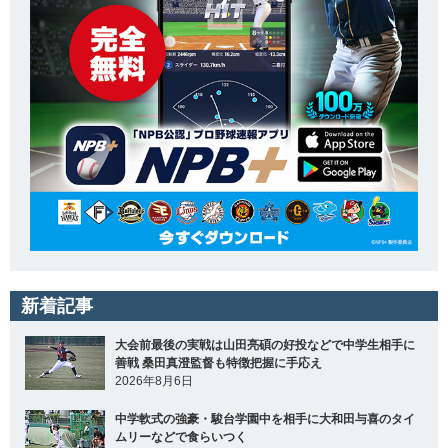
新着記事
大会前最後の実戦は山田亮碩の好投などで中学生相手に
善戦 桑田真澄監督も特徴把握に手応え
2026年8月6日
中学軟式の強豪・駿台学園中を相手に大和田与喜のタイ
ムリーなどで食らいつく