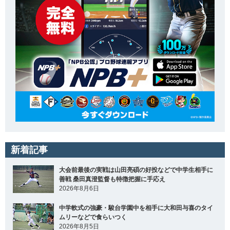
新着記事
大会前最後の実戦は山田亮碩の好投などで中学生相手に
善戦 桑田真澄監督も特徴把握に手応え
2026年8月6日
中学軟式の強豪・駿台学園中を相手に大和田与喜のタイ
ムリーなどで食らいつく
2026年8月5日