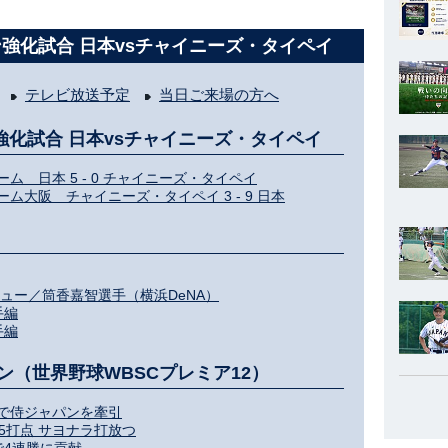
ャパン強化試合 日本vsチャイニーズ・タイペイ
テレビ放送予定
当日ご来場の方へ
パン強化試合 日本vsチャイニーズ・タイペイ
ドーム 日本 5 - 0 チャイニーズ・タイペイ
ドーム大阪 チャイニーズ・タイペイ 3 - 9 日本
ュー／筒香嘉智選手（横浜DeNA）
手編
手編
（世界野球WBSCプレミア12）
で侍ジャパンを牽引
5打点 サヨナラ打放つ