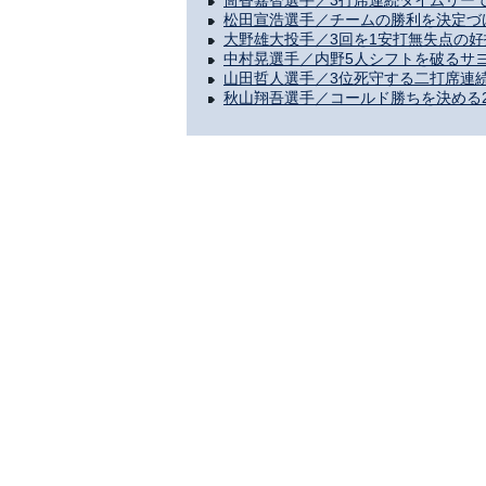
筒香嘉智選手／3打席連続タイムリー
松田宣浩選手／チームの勝利を決定づ
大野雄大投手／3回を1安打無失点の
中村晃選手／内野5人シフトを破るサ
山田哲人選手／3位死守する二打席連
秋山翔吾選手／コールド勝ちを決める