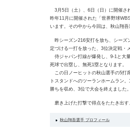
3月5日（土）、6日（日）に開催さ
昨年11月に開催された「世界野球WB
います。その中から今回は、秋山翔吾
昨シーズン216安打を放ち、シーズ
定づける一打を放った、3位決定戦・
侍ジャパン打線が爆発し、9-1と大
死球で出塁し、無死1塁となります。
この日ノーヒットの秋山選手の5打席
トスタンドへのツーランホームラン。1
勝ちを収め、3位で大会を終えました
磨き上げた打撃で得点をたたき出す
秋山翔吾選手 プロフィール