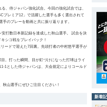
れる、侍ジャパン強化試合。今回の強化試合では、
SCプレミア12」で活躍した選手も多く選出されて
選手のプレーを動画と共に振り返ります。
ン安打数日本新記録を達成した秋山選手。 試合を決
メキシコ戦をプレイバック！
量リードで迎えた7回裏。先頭打者の中村悠平選手が
目。打った瞬間、目が釘づけになった打球はライ
1-1とした侍ジャパンは、大会規定によりコールド
。
、秋山選手にぜひご注目ください！
新着