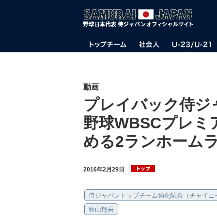
動画
プレイバック侍ジ
野球WBSCプレミ
める2ランホーム
2016年2月29日
侍ジャパントップチーム強化試合（チャイニ
秋山翔吾