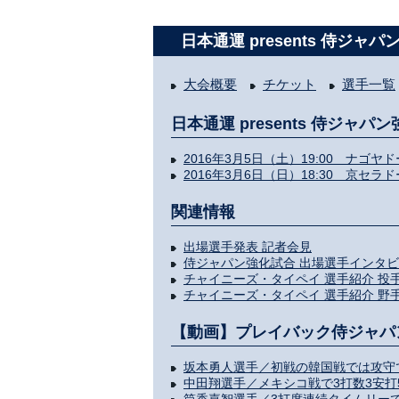
日本通運 presents 侍ジ
大会概要
チケット
選手一覧
日本通運 presents 侍ジャ
2016年3月5日（土）19:00 ナゴヤ
2016年3月6日（日）18:30 京セラ
関連情報
出場選手発表 記者会見
侍ジャパン強化試合 出場選手インタビ
チャイニーズ・タイペイ 選手紹介 投
チャイニーズ・タイペイ 選手紹介 野
【動画】プレイバック侍ジャパン
坂本勇人選手／初戦の韓国戦では攻守
中田翔選手／メキシコ戦で3打数3安打