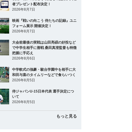
者プレゼント配布決定！
2026年8月7日
映画『戦いの向こう 侍たちの記録』ユニ
フォーム展示 開催決定！
2026年8月7日
大会前最後の実戦は山田亮碩の好投など
で中学生相手に善戦 桑田真澄監督も特徴
把握に手応え
2026年8月6日
中学軟式の強豪・駿台学園中を相手に大
和田与喜のタイムリーなどで食らいつく
2026年8月5日
侍ジャパンU-15日本代表 選手決定につ
いて
2026年8月5日
もっと見る