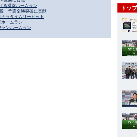
で4連勝に貢献
ける満塁ホームラン
トップ
好投 予選全勝突破に貢献
ヨナラタイムリーヒット
続ホームラン
2ランホームラン