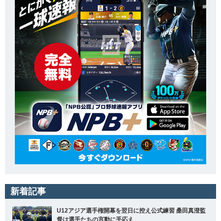
新着記事
U12アジア選手権開幕を翌日に控え公式練習 桑田真澄監
督は選手たちの言動に手応え