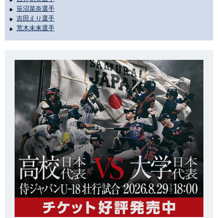
笹沼菜奈選手
吉田えり選手
荒木未来選手