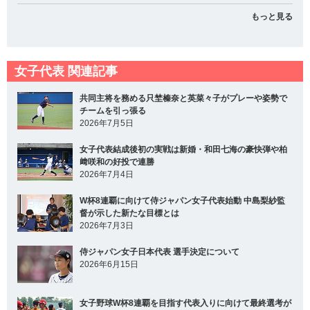
もっと見る
女子代表 関連記事
共同主将を務める只埜榛奈と英菜々子がプレーや姿勢で
チームを引っ張る
2026年7月5日
女子代表結成後初の実戦は新婚・和田七海の豪快弾や柏
﨑咲和の好投で連勝
2026年7月4日
W杯8連覇に向けて侍ジャパン女子代表始動 中島梨紗監
督が示した新たな目標とは
2026年7月3日
侍ジャパン女子日本代表 選手決定について
2026年6月15日
女子野球W杯8連覇を目指す代表入りに向けて最終選考が