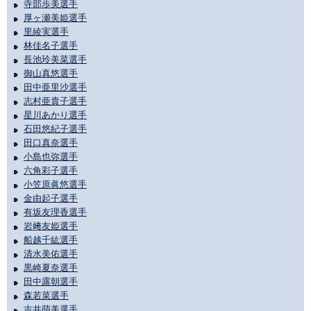
寺部歩美選手
厚ヶ瀬美姫選手
里綾実選手
林佳名子選手
長池玲美菜選手
御山真悠選手
田中亜里沙選手
志村亜貴子選手
星川あかり選手
石田悠紀子選手
田口真奈選手
小島也弥選手
六角彩子選手
小笠原眞悠選手
金由起子選手
有坂友理香選手
岩﨑友姫選手
船越千紘選手
清水美佑選手
黒崎夏奈選手
田中露朝選手
森若菜選手
吉井萌美選手