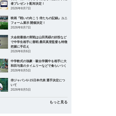
者プレゼント配布決定！
2026年8月7日
映画『戦いの向こう 侍たちの記録』ユニ
フォーム展示 開催決定！
2026年8月7日
大会前最後の実戦は山田亮碩の好投など
で中学生相手に善戦 桑田真澄監督も特徴
把握に手応え
2026年8月6日
中学軟式の強豪・駿台学園中を相手に大
和田与喜のタイムリーなどで食らいつく
2026年8月5日
侍ジャパンU-15日本代表 選手決定につ
いて
2026年8月5日
もっと見る