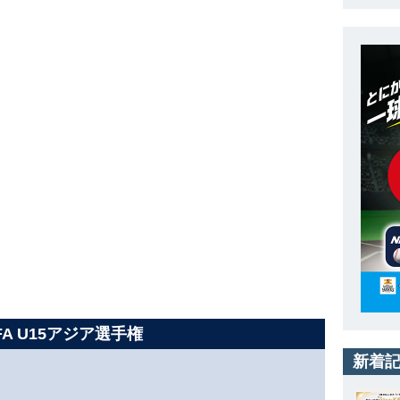
FA U15アジア選手権
新着