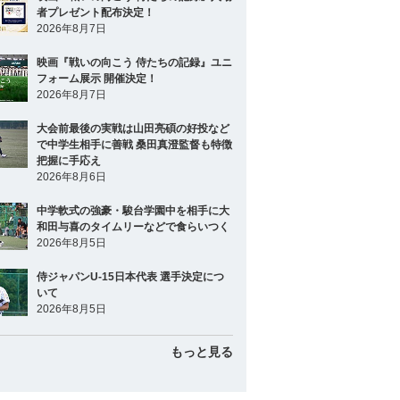
者プレゼント配布決定！
2026年8月7日
映画『戦いの向こう 侍たちの記録』ユニ
フォーム展示 開催決定！
2026年8月7日
大会前最後の実戦は山田亮碩の好投など
で中学生相手に善戦 桑田真澄監督も特徴
把握に手応え
2026年8月6日
中学軟式の強豪・駿台学園中を相手に大
和田与喜のタイムリーなどで食らいつく
2026年8月5日
侍ジャパンU-15日本代表 選手決定につ
いて
2026年8月5日
もっと見る