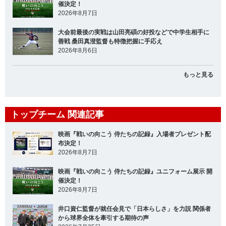
催決定！
2026年8月7日
大会前最後の実戦は山田亮碩の好投などで中学生相手に
善戦 桑田真澄監督も特徴把握に手応え
2026年8月6日
もっと見る
トップチーム 関連記事
映画『戦いの向こう 侍たちの記録』入場者プレゼント配
布決定！
2026年8月7日
映画『戦いの向こう 侍たちの記録』ユニフォーム展示 開
催決定！
2026年8月7日
井口資仁監督が就任会見で「日本らしさ」を力説 関係者
から球界全体を牽引する期待の声