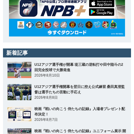
新着記事
U12アジア選手権が開幕 堤三蔵の逆転打や田中陸斗の2
回完全投球で大勝発進
2026年8月10日
U12アジア選手権開幕を翌日に控え公式練習 桑田真澄監
督は選手たちの言動に手応え
2026年8月8日
映画『戦いの向こう 侍たちの記録』入場者プレゼント配
布決定！
2026年8月7日
映画『戦いの向こう 侍たちの記録』ユニフォーム展示 開