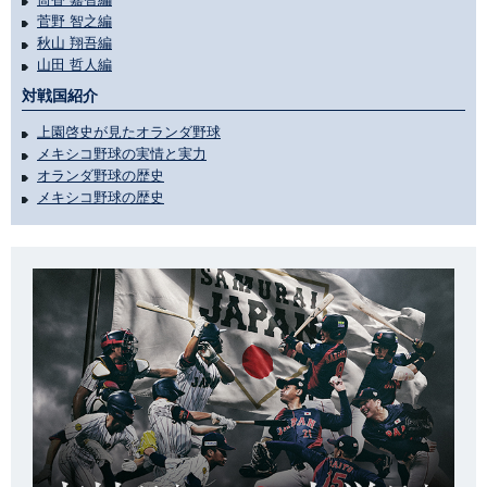
菅野 智之編
秋山 翔吾編
山田 哲人編
対戦国紹介
上園啓史が見たオランダ野球
メキシコ野球の実情と実力
オランダ野球の歴史
メキシコ野球の歴史