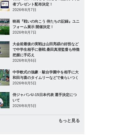
者プレゼント配布決定！
2026年8月7日
映画『戦いの向こう 侍たちの記録』ユニ
フォーム展示 開催決定！
2026年8月7日
大会前最後の実戦は山田亮碩の好投など
で中学生相手に善戦 桑田真澄監督も特徴
把握に手応え
2026年8月6日
中学軟式の強豪・駿台学園中を相手に大
和田与喜のタイムリーなどで食らいつく
2026年8月5日
侍ジャパンU-15日本代表 選手決定につ
いて
2026年8月5日
もっと見る