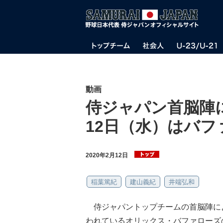
動画
侍ジャパン首脳陣
12日（水）はバ
2020年2月12日
稲葉篤紀
建山義紀
井端弘和
侍ジャパントップチームの首脳陣によ
われているオリックス・バファローズ