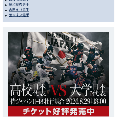
笹沼菜奈選手
吉田えり選手
荒木未来選手