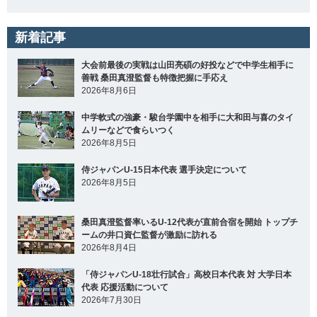
新着記事
大会前最後の実戦は山田亮碩の好投などで中学生相手に
善戦 桑田真澄監督も特徴把握に手応え
2026年8月6日
中学軟式の強豪・駿台学園中を相手に大和田与喜のタイ
ムリーなどで食らいつく
2026年8月5日
侍ジャパンU-15日本代表 選手決定について
2026年8月5日
桑田真澄監督率いるU-12代表が直前合宿を開始 トップチ
ームの井口資仁監督が激励に訪れる
2026年8月4日
「侍ジャパンU-18壮行試合」高校日本代表 対 大学日本
代表 応援活動について
2026年7月30日