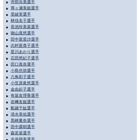
寺部歩美選手
厚ヶ瀬美姫選手
里綾実選手
林佳名子選手
長池玲美菜選手
御山真悠選手
田中亜里沙選手
志村亜貴子選手
星川あかり選手
石田悠紀子選手
田口真奈選手
小島也弥選手
六角彩子選手
小笠原眞悠選手
金由起子選手
有坂友理香選手
岩﨑友姫選手
船越千紘選手
清水美佑選手
黒崎夏奈選手
田中露朝選手
森若菜選手
吉井萌美選手