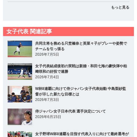
もっと見る
女子代表 関連記事
共同主将を務める只埜榛奈と英菜々子がプレーや姿勢で
チームを引っ張る
2026年7月5日
女子代表結成後初の実戦は新婚・和田七海の豪快弾や柏
﨑咲和の好投で連勝
2026年7月4日
W杯8連覇に向けて侍ジャパン女子代表始動 中島梨紗監
督が示した新たな目標とは
2026年7月3日
侍ジャパン女子日本代表 選手決定について
2026年6月15日
女子野球W杯8連覇を目指す代表入りに向けて最終選考が