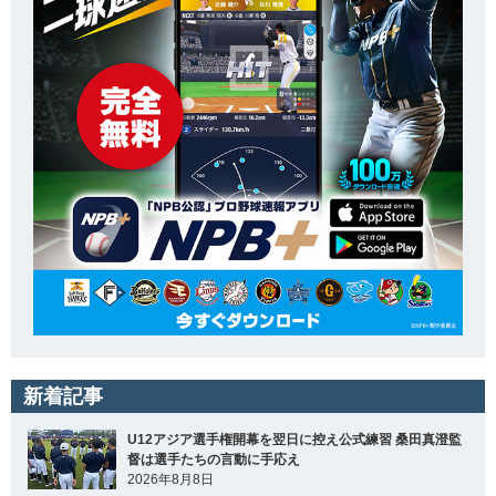
新着記事
U12アジア選手権開幕を翌日に控え公式練習 桑田真澄監
督は選手たちの言動に手応え
2026年8月8日