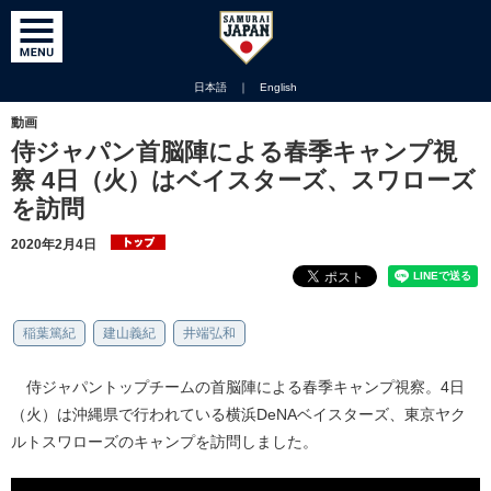
日本語
｜
English
動画
侍ジャパン首脳陣による春季キャンプ視
察 4日（火）はベイスターズ、スワローズ
を訪問
2020年2月4日
稲葉篤紀
建山義紀
井端弘和
侍ジャパントップチームの首脳陣による春季キャンプ視察。4日
（火）は沖縄県で行われている横浜DeNAベイスターズ、東京ヤク
ルトスワローズのキャンプを訪問しました。