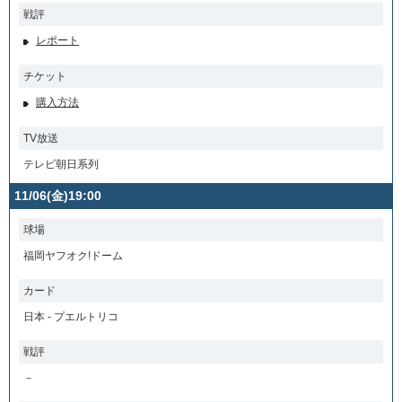
戦評
レポート
チケット
購入方法
TV放送
テレビ朝日系列
11/06(金)19:00
球場
福岡ヤフオク!ドーム
カード
日本 - プエルトリコ
戦評
－