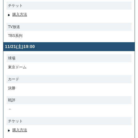
チケット
購入方法
TV放送
TBS系列
11/21(土)19:00
球場
東京ドーム
カード
決勝
戦評
－
チケット
購入方法