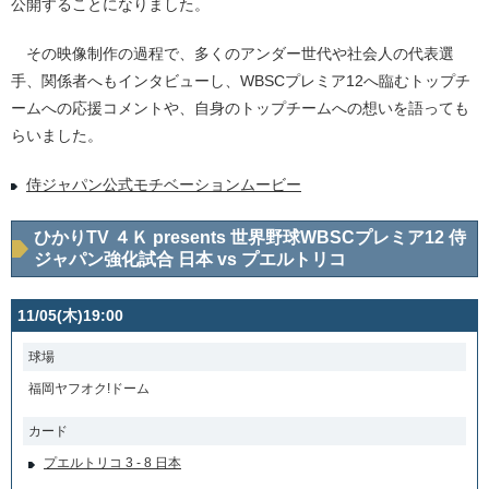
公開することになりました。
その映像制作の過程で、多くのアンダー世代や社会人の代表選
手、関係者へもインタビューし、WBSCプレミア12へ臨むトップチ
ームへの応援コメントや、自身のトップチームへの想いを語っても
らいました。
侍ジャパン公式モチベーションムービー
ひかりTV ４Ｋ presents 世界野球WBSCプレミア12 侍
ジャパン強化試合 日本 vs プエルトリコ
11/05(木)19:00
球場
福岡ヤフオク!ドーム
カード
プエルトリコ 3 - 8 日本