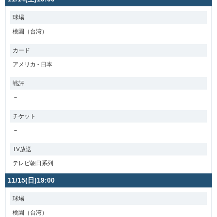
球場
桃園（台湾）
カード
アメリカ - 日本
戦評
－
チケット
－
TV放送
テレビ朝日系列
11/15(日)19:00
球場
桃園（台湾）