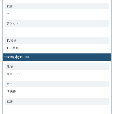
戦評
－
チケット
－
TV放送
TBS系列
11/19(木)19:00
球場
東京ドーム
カード
準決勝
戦評
－