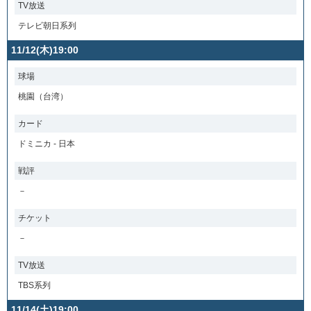
TV放送
テレビ朝日系列
11/12(木)19:00
球場
桃園（台湾）
カード
ドミニカ - 日本
戦評
－
チケット
－
TV放送
TBS系列
11/14(土)19:00