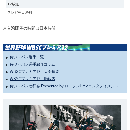
TV放送
テレビ朝日系列
※台湾開催の時間は日本時間
侍ジャパン選手一覧
侍ジャパン選手紹介コラム
WBSCプレミア12 大会概要
WBSCプレミア12 順位表
侍ジャパン壮行会 Presented by ローソンHMVエンタテイメント