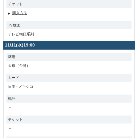
チケット
購入方法
TV放送
テレビ朝日系列
11/11(水)19:00
球場
天母（台湾）
カード
日本 - メキシコ
戦評
－
チケット
－