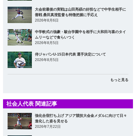
大会前最後の実戦は山田亮碩の好投などで中学生相手に
善戦 桑田真澄監督も特徴把握に手応え
2026年8月6日
中学軟式の強豪・駿台学園中を相手に大和田与喜のタイ
ムリーなどで食らいつく
2026年8月5日
侍ジャパンU-15日本代表 選手決定について
2026年8月5日
もっと見る
社会人代表 関連記事
強化合宿打ち上げ アジア競技大会金メダルに向けて日々
進化した姿を見せる
2026年7月22日