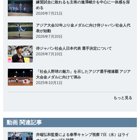
練習試合に敗れるも主将の逢澤崚介を中心に一体感を深
める
2026年7月21日
アジア大会32年ぶり金メダルに向け侍ジャパン社会人代
表が始動
2026年7月20日
侍ジャパン社会人日本代表 選手決定について
2026年7月10日
「社会人野球の魅力」を示したアジア選手権連覇 アジア
大会金メダルに向けて弾み
2025年10月1日
もっと見る
動画 関連記事
井端弘和監督による春季キャンプ視察 7日（水）はライ