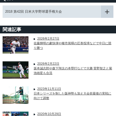
2018 第42回 日米大学野球選手権大会
関連記事
2026年2月27日
佐藤輝明の豪快弾や種市篤暉の圧巻投球などで中日に競
り勝つ
2026年2月22日
坂本誠志郎や森下翔太の本塁打などで大勝 菅野智之と菊
池雄星も合流
2023年11月11日
日本シリーズを制した阪神勢も加え大会前最後の実戦に
向けて調整
2020年10月29日