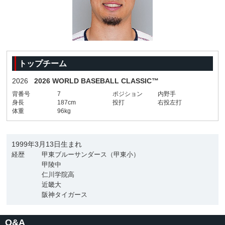
トップチーム
2026
2026 WORLD BASEBALL CLASSIC™
背番号
7
ポジション
内野手
身長
187cm
投打
右投左打
体重
96kg
1999年3月13日生まれ
経歴
甲東ブルーサンダース（甲東小）
甲陵中
仁川学院高
近畿大
阪神タイガース
Q&A