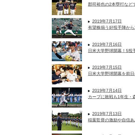
郡司裕也の2本塁打など
2019年7月17日
有望株揃う好投手陣から
2019年7月16日
日米大学野球開幕！5投
2019年7月15日
日米大学野球開幕を前日
2019年7月14日
カープに敗戦も1年生・
2019年7月13日
稲葉監督の激励や自信あ