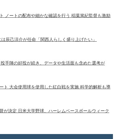
ト ノートの配布や細かな確認を行う 稲葉篤紀監督も激励
将には辰己涼介が任命「関西人らしく盛り上げたい」
 投手陣の好投が続き、データや生活面も含めた選考が
ート 大会使用球を使用した紅白戦を実施 科学的解析も導
督が決定 日米大学野球、ハーレムベースボールウィーク