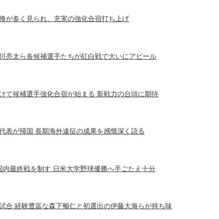
換が多く見られ、充実の強化合宿打ち上げ
川亮太ら各候補選手たちが紅白戦で大いにアピール
けて候補選手強化合宿が始まる 新戦力の台頭に期待
代表が帰国 長期海外遠征の成果を感慨深く語る
国内最終戦を制す 日米大学野球優勝へ手ごたえ十分
試合 経験豊富な森下暢仁と初選出の伊藤大海らが持ち味