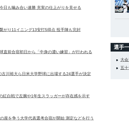
今日も噛み合い連勝 充実の仕上がりを見せる
がり11イニング13安打5得点 投手陣も完封
選手
球直前合宿初日から「中身の濃い練習」が行われる
大会
五十
の古川裕大ら日米大学野球に出場する24選手が決定
中の紅白戦で左腕や1年生スラッガーが存在感を示す
手の座を争う大学代表選考合宿が開始 測定などを行う