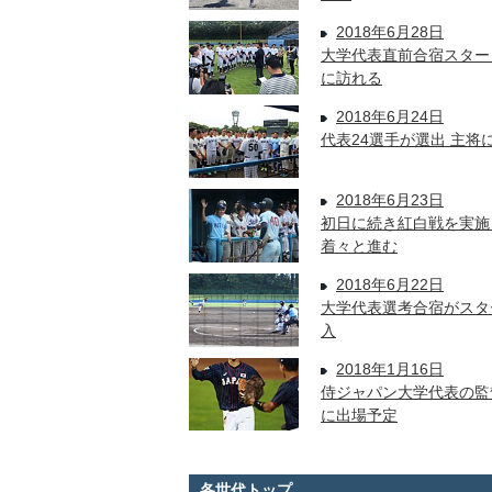
2018年6月28日
大学代表直前合宿スター
に訪れる
2018年6月24日
代表24選手が選出 主
2018年6月23日
初日に続き紅白戦を実施
着々と進む
2018年6月22日
大学代表選考合宿がスタ
入
2018年1月16日
侍ジャパン大学代表の監
に出場予定
各世代トップ