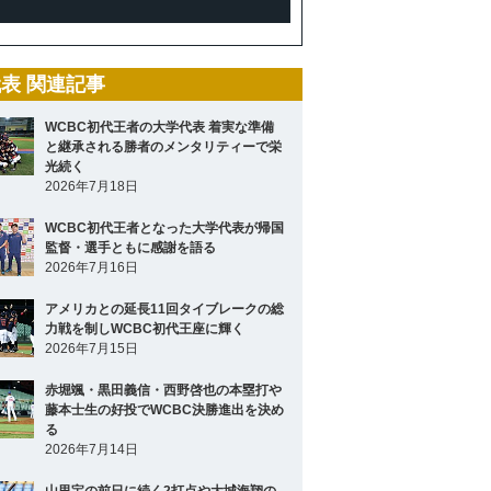
表 関連記事
WCBC初代王者の大学代表 着実な準備
と継承される勝者のメンタリティーで栄
光続く
2026年7月18日
WCBC初代王者となった大学代表が帰国
監督・選手ともに感謝を語る
2026年7月16日
アメリカとの延長11回タイブレークの総
力戦を制しWCBC初代王座に輝く
2026年7月15日
赤堀颯・黒田義信・西野啓也の本塁打や
藤本士生の好投でWCBC決勝進出を決め
る
2026年7月14日