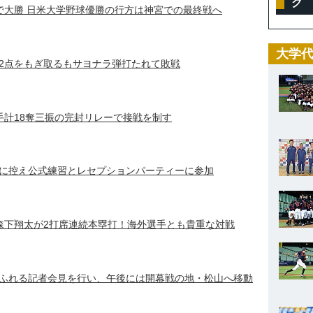
ク
で大勝 日米大学野球優勝の行方は神宮での最終戦へ
大学代
2点をもぎ取るもサヨナラ弾打たれて敗戦
手計18奪三振の完封リレーで接戦を制す
に控え公式練習とレセプションパーティーに参加
森下翔太が2打席連続本塁打！海外選手とも貴重な対戦
ふれる記者会見を行い、午後には開幕戦の地・松山へ移動