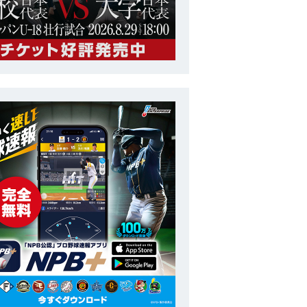
大学
第29回 ハーレムベースボールウィーク
番号
50
ポジション
監督
長
投打