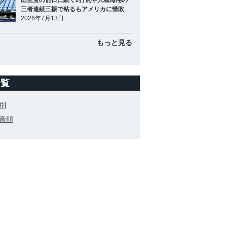
山里宝の前日に続く2打点や大城海翔の
三者連続三振で粘るもアメリカに惜敗
2026年7月13日
もっと見る
一覧
別
音順