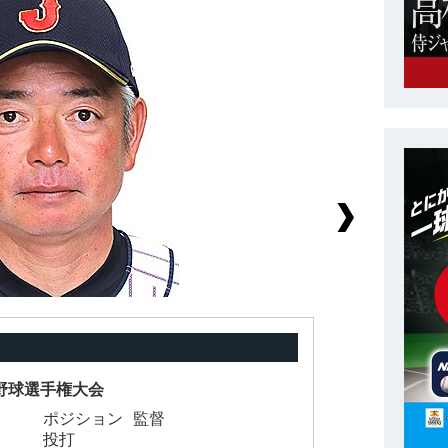
学野球選手権大会
ポジション
監督
背
投打
身