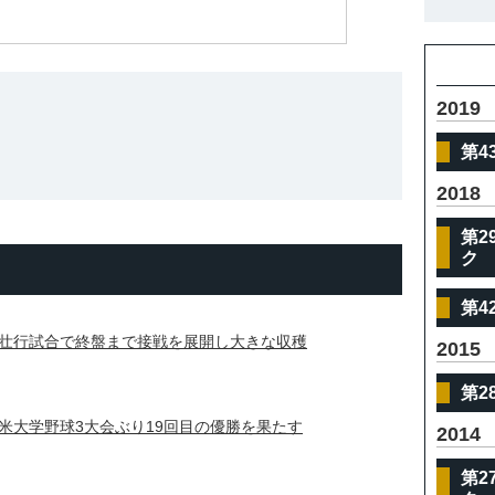
体
2019
第4
2018
第2
ク
第4
壮行試合で終盤まで接戦を展開し大きな収穫
2015
第2
米大学野球3大会ぶり19回目の優勝を果たす
2014
第2