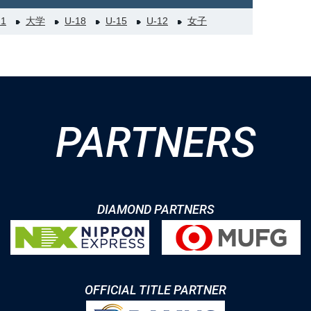
21
大学
U-18
U-15
U-12
女子
PARTNERS
DIAMOND PARTNERS
OFFICIAL TITLE PARTNER