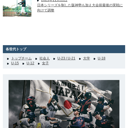
2023年11月11日
日本シリーズを制した阪神勢も加え大会前最後の実戦に
向けて調整
各世代トップ
トップチーム
社会人
U-23 / U-21
大学
U-18
U-15
U-12
女子