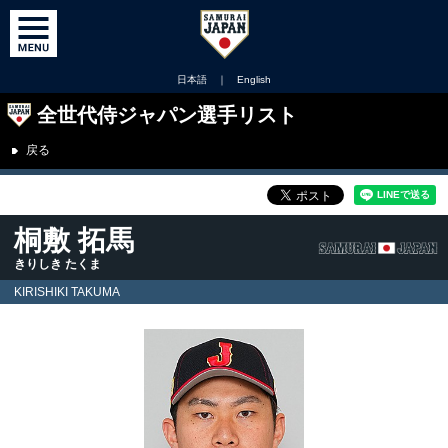
日本語
｜
English
全世代侍ジャパン選手リスト
戻る
桐敷 拓馬
きりしき たくま
KIRISHIKI TAKUMA