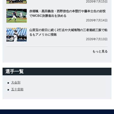
2026年7月15日
赤堀颯・黒田義信・西野啓也の本塁打や藤本士生の好投
でWCBC決勝進出を決める
2026年7月14日
山里宝の前日に続く2打点や大城海翔の三者連続三振で粘
るもアメリカに惜敗
2026年7月13日
もっと見る
選手一覧
大会別
五十音順