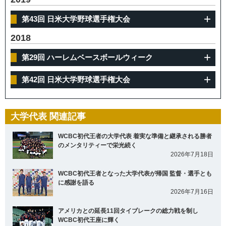
第43回 日米大学野球選手権大会
2018
第29回 ハーレムベースボールウィーク
第42回 日米大学野球選手権大会
大学代表 関連記事
WCBC初代王者の大学代表 着実な準備と継承される勝者
のメンタリティーで栄光続く
2026年7月18日
WCBC初代王者となった大学代表が帰国 監督・選手とも
に感謝を語る
2026年7月16日
アメリカとの延長11回タイブレークの総力戦を制し
WCBC初代王座に輝く