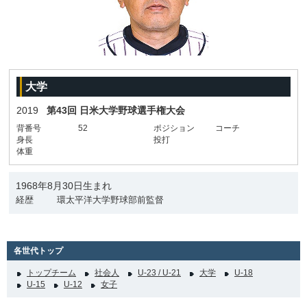
大学
2019
第43回 日米大学野球選手権大会
背番号
52
ポジション
コーチ
身長
投打
体重
1968年8月30日生まれ
経歴
環太平洋大学野球部前監督
各世代トップ
トップチーム
社会人
U-23 / U-21
大学
U-18
U-15
U-12
女子