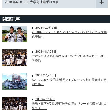
2018 第42回 日米大学野球選手権大会
関連記事
2018年10月28日
2018年ドラフト指名を受けた侍ジャパン戦士たち～大学
代表編～
2018年8月28日
壮行試合は敗戦も収穫多き一戦 大学日本代表相手に真っ
向勝負
2018年7月10日
粘りをみせた投手陣 延長タイブレークを制し最終戦を勝
利で飾る
2018年7月4日
先発・森下が5回1安打無失点 完封リレーで接戦を制し白
星スタート