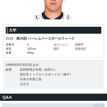
大学
2018
第29回 ハーレムベースボールウィーク
背番号
4
ポジション
内野手
身長
181cm
投打
右投右打
体重
90kg
1996年8月30日生まれ
経歴
浜田野球少年団（浜田小）
四日市トップエースボーイズ（港中）
日本大学第三高
立正大
Q&A