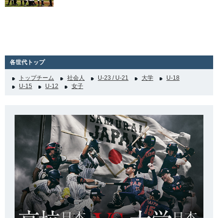
各世代トップ
トップチーム
社会人
U-23 / U-21
大学
U-18
U-15
U-12
女子