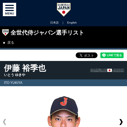
日本語
｜
English
全世代侍ジャパン選手リスト
戻る
伊藤 裕季也
いとう ゆきや
ITO YUKIYA