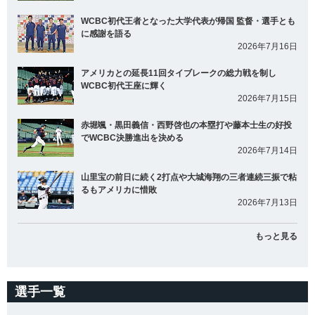
WCBC初代王者となった大学代表が帰国 監督・選手とも
に感謝を語る
2026年7月16日
アメリカとの延長11回タイブレークの総力戦を制し
WCBC初代王座に輝く
2026年7月15日
赤堀颯・黒田義信・西野啓也の本塁打や藤本士生の好投
でWCBC決勝進出を決める
2026年7月14日
山里宝の前日に続く2打点や大城海翔の三者連続三振で粘
るもアメリカに惜敗
2026年7月13日
もっと見る
選手一覧