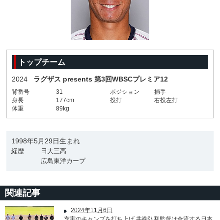
トップチーム
2024
ラグザス presents 第3回WBSCプレミア12
背番号
31
ポジション
捕手
身長
177cm
投打
右投左打
体重
89kg
1998年5月29日生まれ
経歴
日大三高
広島東洋カープ
関連記事
2024年11月6日
充実のキャンプを打ち上げ 井端弘和監督は合流する日本