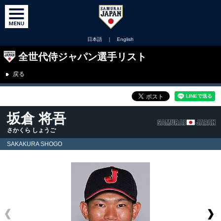
日本語
｜
English
全世代侍ジャパン選手リスト
戻る
坂倉 将吾
さかくら しょうご
SAKAKURA SHOGO