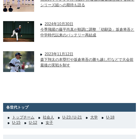
シリーズ組への期待も語る
2024年10月30日
今季飛躍の藤平尚真が順調に調整 「幼馴染」坂倉将吾と
中学時代以来のバッテリー再結成
2023年11月12日
森下翔太の本塁打や坂倉将吾の勝ち越し打などで大会前
最後の実戦を制す
各世代トップ
トップチーム
社会人
U-23 / U-21
大学
U-18
U-15
U-12
女子