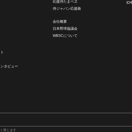
応援侍たまベヱ
I
侍ジャパン応援曲
会社概要
日本野球協議会
WBSCについて
ト
ート
ト
インタビュー
く禁じます