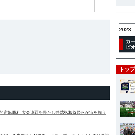
2023
カー
ピオ
トップ
的逆転勝利 大会連覇を果たし井端弘和監督らが宙を舞う