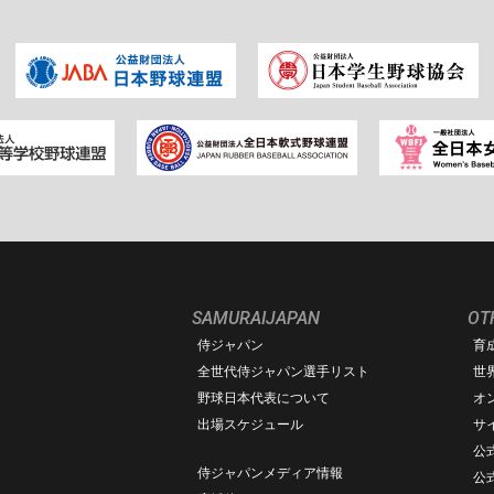
SAMURAIJAPAN
OT
侍ジャパン
育
ム
全世代侍ジャパン選手リスト
世
野球日本代表について
オ
出場スケジュール
サ
公式
侍ジャパンメディア情報
公