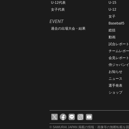
U-12代表
U-15
女子代表
U-12
女子
EVENT
Baseball5
過去の出場大会・結果
総括
動画
試合レポー
チームレポ
会見レポー
侍ジャパン
お知らせ
ニュース
選手発表
ショップ
© SAMURAI JAPAN
掲載の情報・画像等の無断転載を固