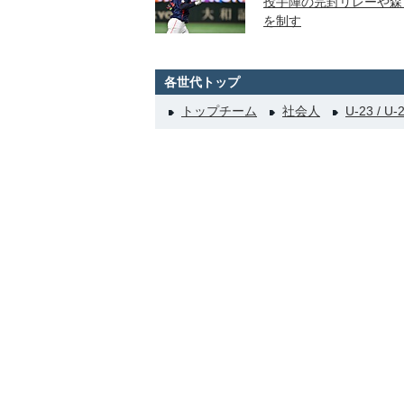
投手陣の完封リレーや森
を制す
各世代トップ
トップチーム
社会人
U-23 / U-