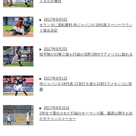
メダルを獲得
2017年9月5日
オランダに逆転勝利 侍ジャパンU-18代表スーパーラウン
ド進出決定
2017年9月3日
投手陣が23奪三振も打線が沈黙 0対4でアメリカに敗れる
2017年9月1日
侍ジャパンU-18代表 11安打を放ち10対1でメキシコに快
勝
2017年8月31日
2年生で選出された打線のキーマン小園、藤原は脚力も生
かすチャンスメーカー