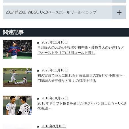
2017 第28回 WBSC U-18ベースボールワールドカップ
関連記事
2023年11月18日
早川隆久の5回完全投球や初先発・藤原恭大の3安打など
でオーストラリアに8回コールド勝ち
2023年11月10日
初の実戦で巨人に敗れるも藤原恭大の3安打や小園海斗・
門脇誠の好守備など多くの収穫を得る
2018年10月27日
2018年ドラフト指名を受けた侍ジャパン戦士たち～U-18
代表編～
2018年9月10日