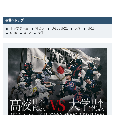
各世代トップ
トップチーム
社会人
U-23 / U-21
大学
U-18
U-15
U-12
女子