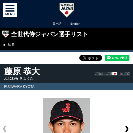
日本語
｜
English
全世代侍ジャパン選手リスト
戻る
藤原 恭大
ふじわら きょうた
FUJIWARA KYOTA