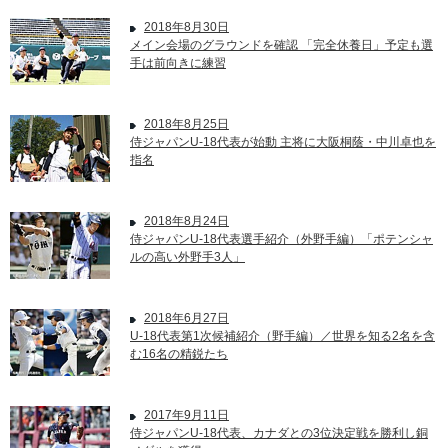
2018年8月30日
メイン会場のグラウンドを確認 「完全休養日」予定も選
手は前向きに練習
2018年8月25日
侍ジャパンU-18代表が始動 主将に大阪桐蔭・中川卓也を
指名
2018年8月24日
侍ジャパンU-18代表選手紹介（外野手編）「ポテンシャ
ルの高い外野手3人」
2018年6月27日
U-18代表第1次候補紹介（野手編）／世界を知る2名を含
む16名の精鋭たち
2017年9月11日
侍ジャパンU-18代表、カナダとの3位決定戦を勝利し銅