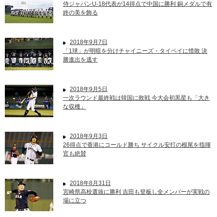
侍ジャパンU-18代表が14得点で中国に勝利 銅メダルで有
終の美を飾る
2018年9月7日
「1球」が明暗を分けチャイニーズ・タイペイに惜敗 決
勝進出を逃す
2018年9月5日
一次ラウンド最終戦は韓国に敗戦 今大会初黒星も「大き
な収穫」
2018年9月3日
26得点で香港にコールド勝ち サイクル安打の根尾を指揮
官も絶賛
2018年8月31日
宮崎県高校選抜に勝利 吉田も登板し全メンバーが実戦の
場に立つ