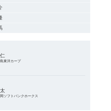
介
隆
馬
暢仁
/広島東洋カープ
柊太
/福岡ソフトバンクホークス