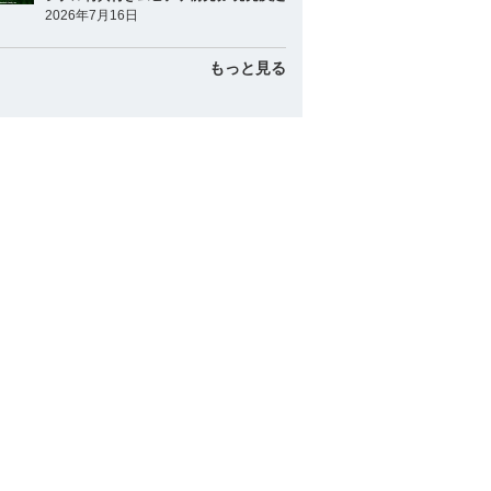
2026年7月16日
甲斐 拓也
捕手
もっと見る
中村 悠平
捕手
山田 哲人
内野手
源田 壮亮
内野手
牧 秀悟
内野手
岡本 和真
内野手
中野 拓夢
内野手
村上 宗隆
内野手
周東 佑京
外野手
近本 光司
外野手
佐藤 輝明
外野手