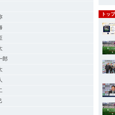
トップ
弥
海
征
太
一郎
太
人
二
己