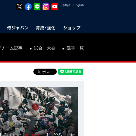
日本語
｜
English
プチーム記事
試合・大会
選手一覧