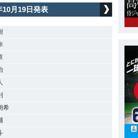
2年10月19日発表
樹
幸
章
治
外野
人
則
バ
朗希
輔
斗