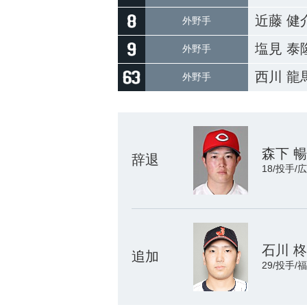
近藤 健
外野手
塩見 泰
外野手
西川 龍
外野手
森下 
辞退
18/投手
石川 
追加
29/投手