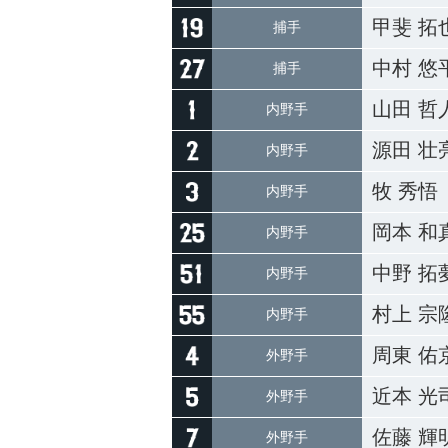
甲斐 拓
捕手
中村 悠
捕手
山田 哲
内野手
源田 壮
内野手
牧 秀悟
内野手
岡本 和
内野手
中野 拓
内野手
村上 宗
内野手
周東 佑
外野手
近本 光
外野手
佐藤 輝
外野手