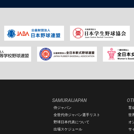
SAMURAIJAPAN
OT
侍ジャパン
育
ム
全世代侍ジャパン選手リスト
世
野球日本代表について
オ
出場スケジュール
サ