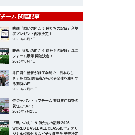
大勢
投手
チーム 関連記事
宮城 大弥
投手
映画『戦いの向こう 侍たちの記録』入場
伊藤 大海
投手
者プレゼント配布決定！
2026年8月7日
森下 暢仁
投手
映画『戦いの向こう 侍たちの記録』ユニ
戸郷 翔征
フォーム展示 開催決定！
投手
2026年8月7日
今永 昇太
投手
井口資仁監督が就任会見で「日本らし
さ」を力説 関係者から球界全体を牽引す
山﨑 颯一郎
投手
る期待の声
2026年7月25日
與座 海人
投手
侍ジャパントップチーム 井口資仁監督の
高橋 奎二
投手
就任について
2026年7月25日
湯浅 京己
投手
『戦いの向こう 侍たちの記録 2026
WORLD BASEBALL CLASSIC™』オリ
森 友哉
捕手
ジナル特典付きムビチケ前売券 発売決定