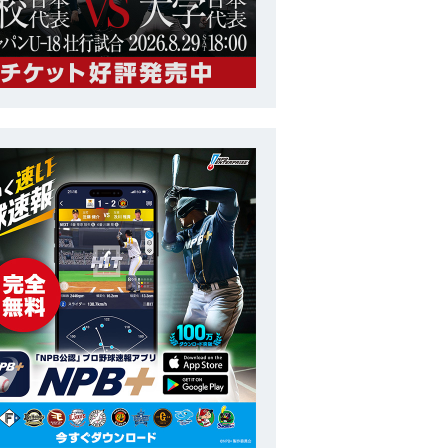
栗山 英樹
監督
白井 一幸
ヘッドコーチ
吉村 禎章
打撃コーチ
清水 雅治
守備走塁コーチ
吉井 理人
投手コーチ
村田 善則
ッテリーコーチ
佐々木 朗希
投手
森浦 大輔
投手
髙橋 宏斗
投手