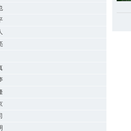
也
平
人
亮
真
夢
隆
京
司
明