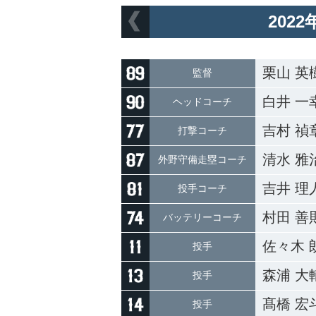
202
栗山 英
監督
白井 一
ヘッドコーチ
吉村 禎
打撃コーチ
清水 雅
外野守備走塁コーチ
吉井 理
投手コーチ
村田 善
バッテリーコーチ
佐々木 
投手
森浦 大
投手
髙橋 宏
投手