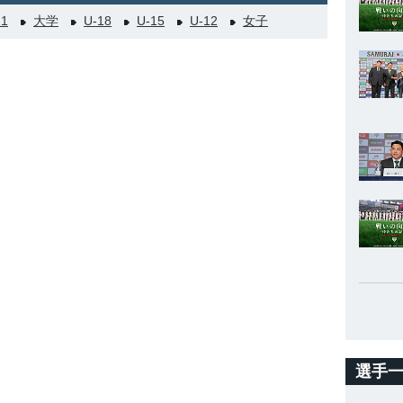
21
大学
U-18
U-15
U-12
女子
選手