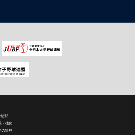
HER
成・強化
界の野球