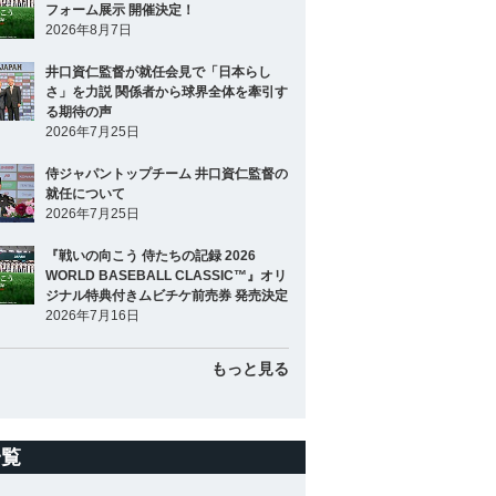
フォーム展示 開催決定！
2026年8月7日
井口資仁監督が就任会見で「日本らし
さ」を力説 関係者から球界全体を牽引す
る期待の声
2026年7月25日
侍ジャパントップチーム 井口資仁監督の
就任について
2026年7月25日
『戦いの向こう 侍たちの記録 2026
WORLD BASEBALL CLASSIC™』オリ
ジナル特典付きムビチケ前売券 発売決定
2026年7月16日
もっと見る
一覧