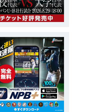
トップチーム
ラグザス 侍ジャパンシリーズ2025 日本 vs 韓国
番号
44
ポジション
内野手
長
172cm
投打
右投左打