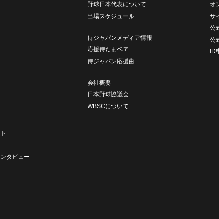
野球日本代表について
オ
出場スケジュール
サ
公式
侍ジャパンメディア情報
公
応援侍たまベヱ
I
侍ジャパン応援曲
会社概要
日本野球協議会
WBSCについて
ト
ート
ト
インタビュー