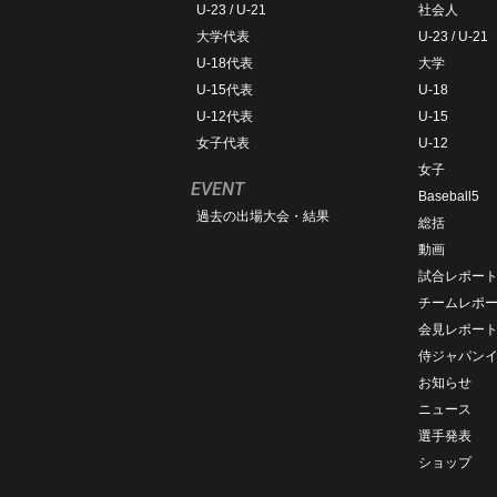
U-23 / U-21
社会人
大学代表
U-23 / U-21
U-18代表
大学
U-15代表
U-18
U-12代表
U-15
女子代表
U-12
女子
EVENT
Baseball5
過去の出場大会・結果
総括
動画
試合レポー
チームレポ
会見レポー
侍ジャパン
お知らせ
ニュース
選手発表
ショップ