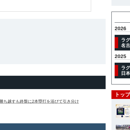
体
2026
ラグ
名
2025
ラグ
日本
トップ
勝ち越すも終盤に2本塁打を浴びて引き分け