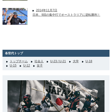
2014年11月7日
日本、9回の集中打でオーストラリアに逆転勝利！
各世代トップ
トップチーム
社会人
U-23 / U-21
大学
U-18
U-15
U-12
女子