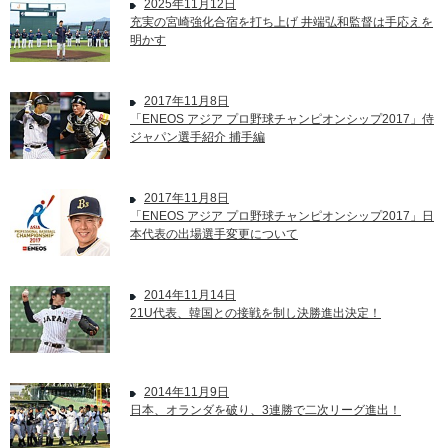
2025年11月12日
充実の宮崎強化合宿を打ち上げ 井端弘和監督は手応えを
明かす
2017年11月8日
「ENEOS アジア プロ野球チャンピオンシップ2017」侍
ジャパン選手紹介 捕手編
2017年11月8日
「ENEOS アジア プロ野球チャンピオンシップ2017」日
本代表の出場選手変更について
2014年11月14日
21U代表、韓国との接戦を制し決勝進出決定！
2014年11月9日
日本、オランダを破り、3連勝で二次リーグ進出！