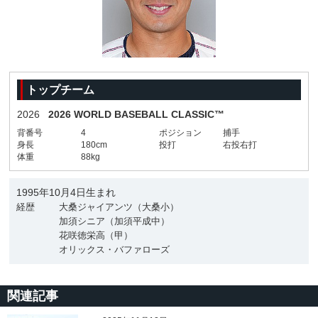
トップチーム
2026
2026 WORLD BASEBALL CLASSIC™
背番号
4
ポジション
捕手
身長
180cm
投打
右投右打
体重
88kg
1995年10月4日生まれ
経歴
大桑ジャイアンツ（大桑小）
加須シニア（加須平成中）
花咲徳栄高（甲）
オリックス・バファローズ
関連記事