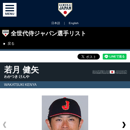
日本語
｜
English
全世代侍ジャパン選手リスト
戻る
若月 健矢
わかつき けんや
WAKATSUKI KENYA