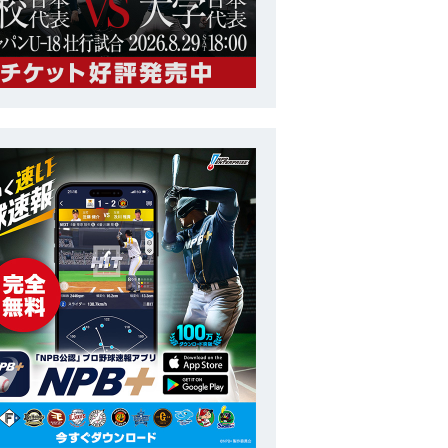
トップチーム
ラグザス 侍ジャパンシリーズ2026 宮崎
番号
ポジション
サポートメンバ
長
172cm
投打
右投右打