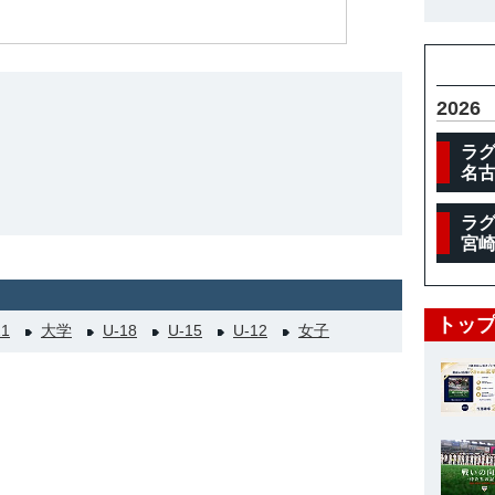
体
2026
ラグ
名
ラグ
宮
トップ
21
大学
U-18
U-15
U-12
女子