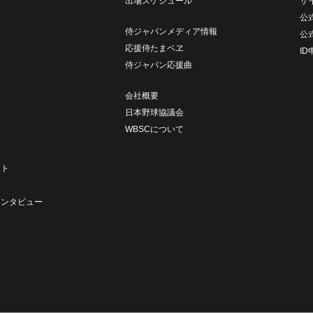
出場スケジュール
サ
公式
侍ジャパンメディア情報
公
応援侍たまベヱ
I
侍ジャパン応援曲
会社概要
日本野球協議会
WBSCについて
ト
ート
ト
インタビュー