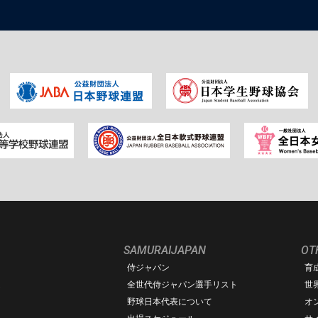
SAMURAIJAPAN
OT
侍ジャパン
育
ム
全世代侍ジャパン選手リスト
世
野球日本代表について
オ