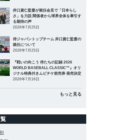
井口資仁監督が就任会見で「日本らし
さ」を力説 関係者から球界全体を牽引す
る期待の声
2026年7月25日
侍ジャパントップチーム 井口資仁監督の
就任について
2026年7月25日
『戦いの向こう 侍たちの記録 2026
WORLD BASEBALL CLASSIC™』オリ
ジナル特典付きムビチケ前売券 発売決定
2026年7月16日
もっと見る
一覧
別