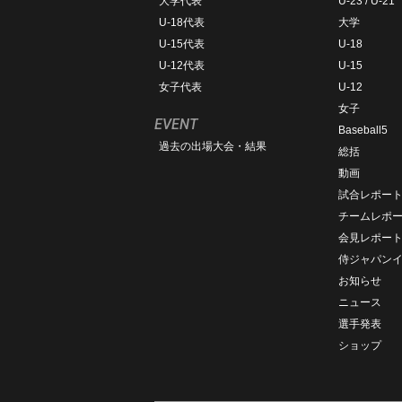
大学代表
U-23 / U-21
U-18代表
大学
U-15代表
U-18
U-12代表
U-15
女子代表
U-12
女子
EVENT
Baseball5
過去の出場大会・結果
総括
動画
試合レポー
チームレポ
会見レポー
侍ジャパン
お知らせ
ニュース
選手発表
ショップ