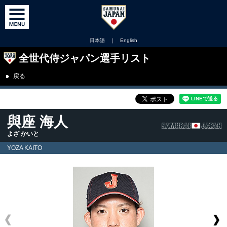
日本語
｜
English
全世代侍ジャパン選手リスト
戻る
與座 海人
よざ かいと
YOZA KAITO