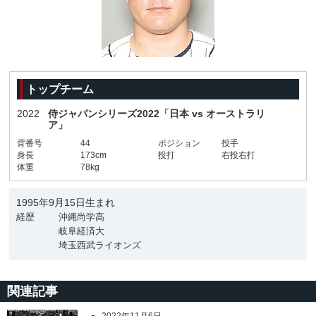
トップチーム
2022
侍ジャパンシリーズ2022「日本 vs オーストラリ
ア」
背番号
44
ポジション
投手
身長
173cm
投打
右投右打
体重
78kg
1995年9月15日生まれ
経歴
沖縄尚学高
岐阜経済大
埼玉西武ライオンズ
関連記事