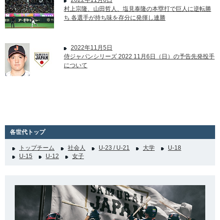
2022年11月6日
村上宗隆、山田哲人、塩見泰隆の本塁打で巨人に逆転勝
ち 各選手が持ち味を存分に発揮し連勝
2022年11月5日
侍ジャパンシリーズ 2022 11月6日（日）の予告先発投手
について
各世代トップ
トップチーム
社会人
U-23 / U-21
大学
U-18
U-15
U-12
女子