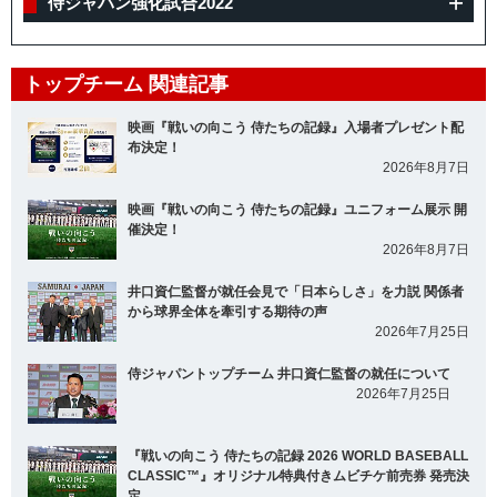
侍ジャパン強化試合2022
トップチーム 関連記事
映画『戦いの向こう 侍たちの記録』入場者プレゼント配
布決定！
2026年8月7日
映画『戦いの向こう 侍たちの記録』ユニフォーム展示 開
催決定！
2026年8月7日
井口資仁監督が就任会見で「日本らしさ」を力説 関係者
から球界全体を牽引する期待の声
2026年7月25日
侍ジャパントップチーム 井口資仁監督の就任について
2026年7月25日
『戦いの向こう 侍たちの記録 2026 WORLD BASEBALL
CLASSIC™』オリジナル特典付きムビチケ前売券 発売決
定