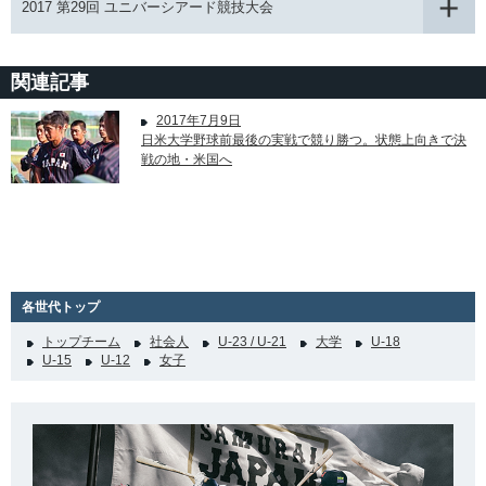
2017 第29回 ユニバーシアード競技大会
関連記事
2017年7月9日
日米大学野球前最後の実戦で競り勝つ。状態上向きで決
戦の地・米国へ
各世代トップ
トップチーム
社会人
U-23 / U-21
大学
U-18
U-15
U-12
女子