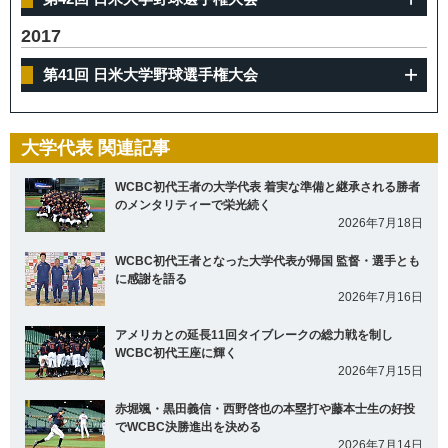
2017
第41回 日米大学野球選手権大会
大学代表 関連記事
WCBC初代王者の大学代表 着実な準備と継承される勝者
のメンタリティーで栄光続く
2026年7月18日
WCBC初代王者となった大学代表が帰国 監督・選手とも
に感謝を語る
2026年7月16日
アメリカとの延長11回タイブレークの総力戦を制し
WCBC初代王座に輝く
2026年7月15日
赤堀颯・黒田義信・西野啓也の本塁打や藤本士生の好投
でWCBC決勝進出を決める
2026年7月14日