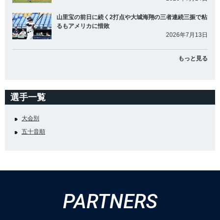
山里宝の前日に続く2打点や大城海翔の三者連続三振で粘
るもアメリカに惜敗
2026年7月13日
もっと見る
選手一覧
大会別
五十音順
PARTNERS