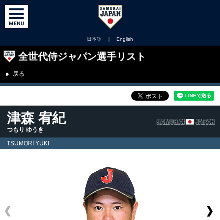
日本語
｜
English
全世代侍ジャパン選手リスト
戻る
津森 宥紀
つもり ゆうき
TSUMORI YUKI