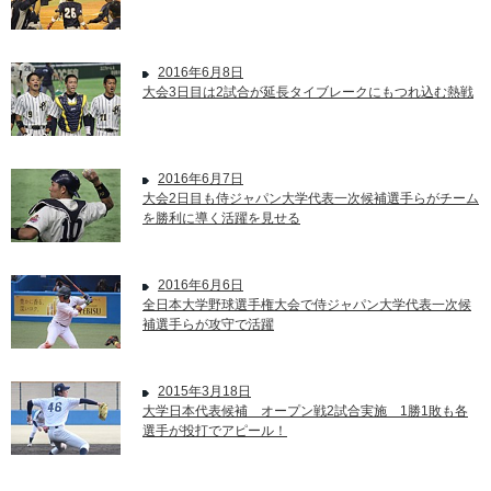
2016年6月8日
大会3日目は2試合が延長タイブレークにもつれ込む熱戦
2016年6月7日
大会2日目も侍ジャパン大学代表一次候補選手らがチーム
を勝利に導く活躍を見せる
2016年6月6日
全日本大学野球選手権大会で侍ジャパン大学代表一次候
補選手らが攻守で活躍
2015年3月18日
大学日本代表候補 オープン戦2試合実施 1勝1敗も各
選手が投打でアピール！