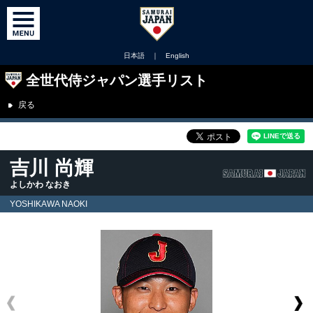
日本語
｜
English
全世代侍ジャパン選手リスト
戻る
吉川 尚輝
よしかわ なおき
YOSHIKAWA NAOKI