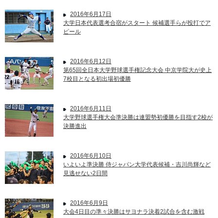
2016年6月17日
大学日本代表選考合宿がスタート 候補選手らが投打でア
ピール
2016年6月12日
第65回全日本大学野球選手権記念大会 中京学院大が史上
7校目となる初出場初優勝
2016年6月11日
大学野球選手権大会準決勝は連盟勢初優勝を目指す2校が
決勝進出
2016年6月10日
いよいよ準決勝 侍ジャパン大学代表候補・吉川尚輝など
見逃せない2日間
2016年6月9日
大会4日目の準々決勝はサヨナラ決着2試合を含む激戦