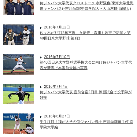
侍ジャパン大学代表クロストーク 水野滉也(東海大学北海
道キャンパス)×吉川尚輝(中京学院大)×大山悠輔(白鴎大)
2016年7月12日
佐々木が7回12奪三振、女房役・森川も攻守で活躍／第
40回日米大学野球 第1戦
2016年7月10日
第40回日米大学野球選手権大会に向け侍ジャパン大学代
表が新潟で本番前最後の実戦
2016年7月7日
侍ジャパン大学代表 直前合宿2日目 練習試合で投手陣が
好投
2016年6月27日
学生注目！我が大学の侍ジャパン戦士 吉川尚輝選手/中京
学院大学編