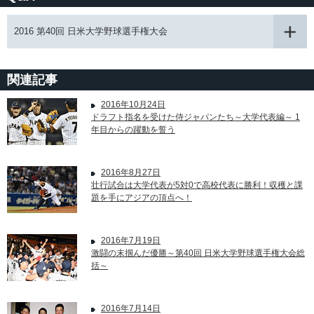
2016 第40回 日米大学野球選手権大会
関連記事
2016年10月24日
ドラフト指名を受けた侍ジャパンたち～大学代表編～ 1
年目からの躍動を誓う
2016年8月27日
壮行試合は大学代表が5対0で高校代表に勝利！収穫と課
題を手にアジアの頂点へ！
2016年7月19日
激闘の末掴んだ優勝～第40回 日米大学野球選手権大会総
括～
2016年7月14日