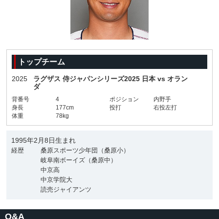
トップチーム
2025
ラグザス 侍ジャパンシリーズ2025 日本 vs オラン
ダ
背番号
4
ポジション
内野手
身長
177cm
投打
右投左打
体重
78kg
1995年2月8日生まれ
経歴
桑原スポーツ少年団（桑原小）
岐阜南ボーイズ（桑原中）
中京高
中京学院大
読売ジャイアンツ
Q&A