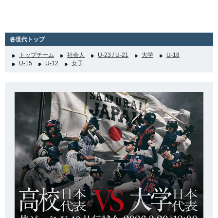
各世代トップ
トップチーム
社会人
U-23 / U-21
大学
U-18
U-15
U-12
女子