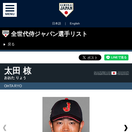
日本語
｜
English
全世代侍ジャパン選手リスト
戻る
太田 椋
おおた りょう
OHTA RYO