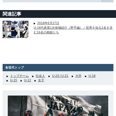
関連記事
2018年6月27日
U-18代表第1次候補紹介（野手編）／世界を知る2名を含
む16名の精鋭たち
各世代トップ
トップチーム
社会人
U-23 / U-21
大学
U-18
U-15
U-12
女子