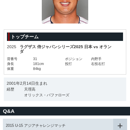
トップチーム
2025
ラグザス 侍ジャパンシリーズ2025 日本 vs オラン
ダ
背番号
31
ポジション
内野手
身長
181cm
投打
右投右打
体重
84kg
2001年2月14日生まれ
経歴
天理高
オリックス・バファローズ
Q&A
2015 U-15 アジアチャレンジマッチ