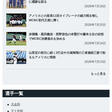
に感謝を語る
2026年7月16日
アメリカとの延長11回タイブレークの総力戦を制し
WCBC初代王座に輝く
2026年7月15日
赤堀颯・黒田義信・西野啓也の本塁打や藤本士生の好投
でWCBC決勝進出を決める
2026年7月14日
山里宝の前日に続く2打点や大城海翔の三者連続三振で粘
るもアメリカに惜敗
2026年7月13日
もっと見る
選手一覧
大会別
五十音順