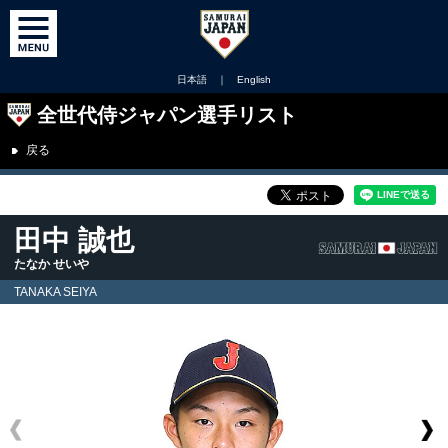
日本語
｜
English
全世代侍ジャパン選手リスト
戻る
田中 誠也
たなか せいや
TANAKA SEIYA