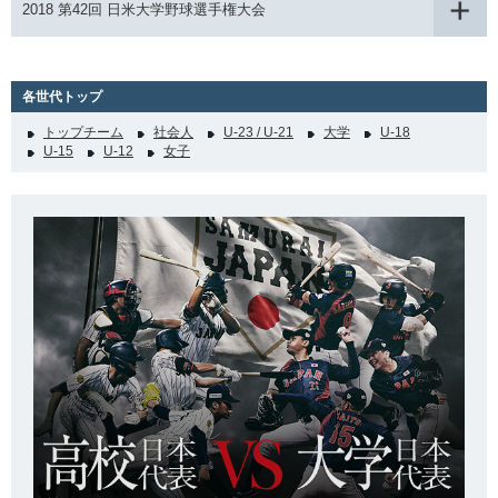
2018 第42回 日米大学野球選手権大会
各世代トップ
トップチーム
社会人
U-23 / U-21
大学
U-18
U-15
U-12
女子