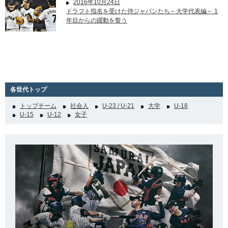
2016年10月24日
ドラフト指名を受けた侍ジャパンたち～大学代表編～ 1
年目からの躍動を誓う
各世代トップ
トップチーム
社会人
U-23 / U-21
大学
U-18
U-15
U-12
女子