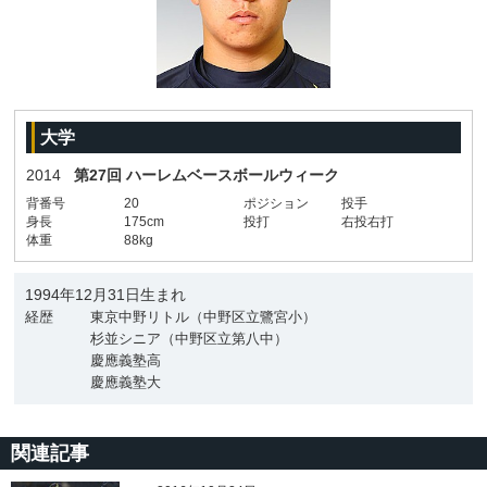
大学
2014
第27回 ハーレムベースボールウィーク
背番号
20
ポジション
投手
身長
175cm
投打
右投右打
体重
88kg
1994年12月31日生まれ
経歴
東京中野リトル（中野区立鷺宮小）
杉並シニア（中野区立第八中）
慶應義塾高
慶應義塾大
関連記事