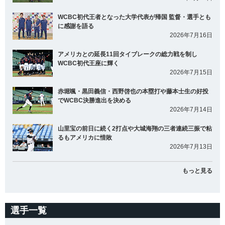
WCBC初代王者となった大学代表が帰国 監督・選手とも
に感謝を語る
2026年7月16日
アメリカとの延長11回タイブレークの総力戦を制し
WCBC初代王座に輝く
2026年7月15日
赤堀颯・黒田義信・西野啓也の本塁打や藤本士生の好投
でWCBC決勝進出を決める
2026年7月14日
山里宝の前日に続く2打点や大城海翔の三者連続三振で粘
るもアメリカに惜敗
2026年7月13日
もっと見る
選手一覧