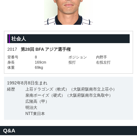
社会人
2017
第28回 BFA アジア選手権
背番号
8
ポジション
内野手
身長
169cm
投打
右投左打
体重
69kg
1992年8月8日生まれ
経歴
上荘ドラゴンズ（軟式）（大阪府阪南市立上荘小）
泉南ボーイズ（硬式）（大阪府阪南市立鳥取中）
広陵高（甲）
明治大
NTT東日本
Q&A