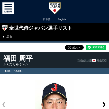
日本語
｜
English
全世代侍ジャパン選手リスト
戻る
福田 周平
ふくだ しゅうへい
FUKUDA SHUHEI