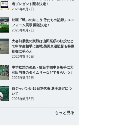
者プレゼント配布決定！
2026年8月7日
映画『戦いの向こう 侍たちの記録』ユニ
フォーム展示 開催決定！
2026年8月7日
大会前最後の実戦は山田亮碩の好投など
で中学生相手に善戦 桑田真澄監督も特徴
把握に手応え
2026年8月6日
中学軟式の強豪・駿台学園中を相手に大
和田与喜のタイムリーなどで食らいつく
2026年8月5日
侍ジャパンU-15日本代表 選手決定につ
いて
2026年8月5日
もっと見る