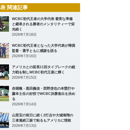
表 関連記事
WCBC初代王者の大学代表 着実な準備
と継承される勝者のメンタリティーで栄
光続く
2026年7月18日
WCBC初代王者となった大学代表が帰国
監督・選手ともに感謝を語る
2026年7月16日
アメリカとの延長11回タイブレークの総
力戦を制しWCBC初代王座に輝く
2026年7月15日
赤堀颯・黒田義信・西野啓也の本塁打や
藤本士生の好投でWCBC決勝進出を決め
る
2026年7月14日
山里宝の前日に続く2打点や大城海翔の
三者連続三振で粘るもアメリカに惜敗
2026年7月13日