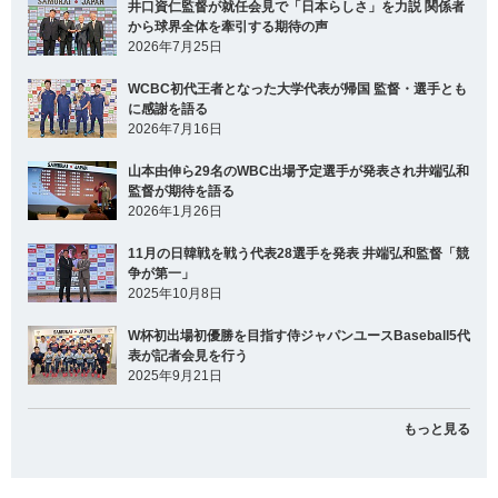
井口資仁監督が就任会見で「日本らしさ」を力説 関係者
から球界全体を牽引する期待の声
2026年7月25日
WCBC初代王者となった大学代表が帰国 監督・選手とも
に感謝を語る
2026年7月16日
山本由伸ら29名のWBC出場予定選手が発表され井端弘和
監督が期待を語る
2026年1月26日
11月の日韓戦を戦う代表28選手を発表 井端弘和監督「競
争が第一」
2025年10月8日
W杯初出場初優勝を目指す侍ジャパンユースBaseball5代
表が記者会見を行う
2025年9月21日
もっと見る