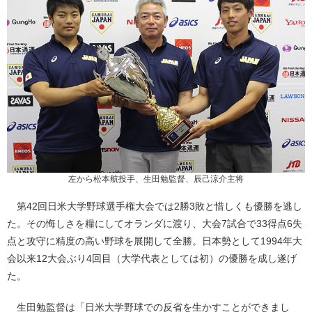
左から松本航投手、生田勉監督、辰己涼介主将
第42回日米大学野球選手権大会では2勝3敗と惜しくも優勝を逃し
た。その悔しさを糧にしてオランダに渡り、大会7試合で33得点6失
点と攻守に精度の高い野球を展開して全勝。日本勢として1994年大
会以来12大会ぶり4回目（大学代表としては初）の優勝を成し遂げ
た。
生田勉監督は「日米大学野球での反省を生かすことができまし