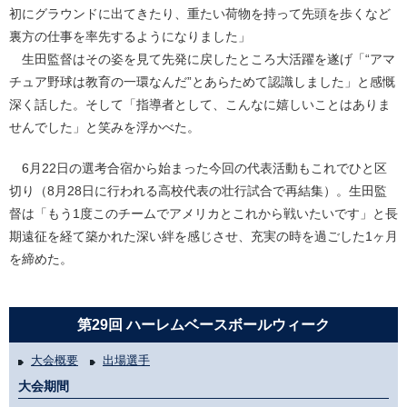
初にグラウンドに出てきたり、重たい荷物を持って先頭を歩くなど
裏方の仕事を率先するようになりました」
生田監督はその姿を見て先発に戻したところ大活躍を遂げ「“アマ
チュア野球は教育の一環なんだ”とあらためて認識しました」と感慨
深く話した。そして「指導者として、こんなに嬉しいことはありま
せんでした」と笑みを浮かべた。
6月22日の選考合宿から始まった今回の代表活動もこれでひと区
切り（8月28日に行われる高校代表の壮行試合で再結集）。生田監
督は「もう1度このチームでアメリカとこれから戦いたいです」と長
期遠征を経て築かれた深い絆を感じさせ、充実の時を過ごした1ヶ月
を締めた。
第29回 ハーレムベースボールウィーク
大会概要
出場選手
大会期間