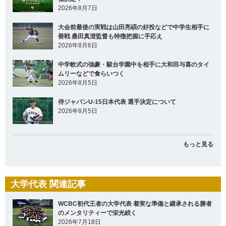
2026年8月7日
大会前最後の実戦は山田亮碩の好投などで中学生相手に
善戦 桑田真澄監督も特徴把握に手応え
2026年8月6日
中学軟式の強豪・駿台学園中を相手に大和田与喜のタイ
ムリーなどで食らいつく
2026年8月5日
侍ジャパンU-15日本代表 選手決定について
2026年8月5日
もっと見る
大学代表 関連記事
WCBC初代王者の大学代表 着実な準備と継承される勝者
のメンタリティーで栄光続く
2026年7月18日