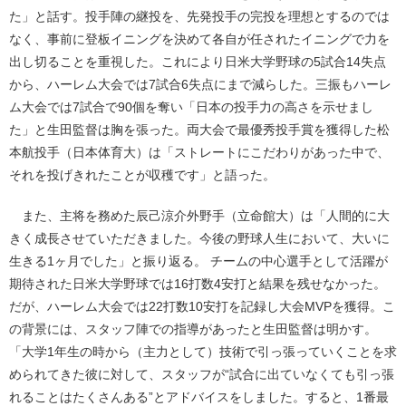
た」と話す。投手陣の継投を、先発投手の完投を理想とするのでは
なく、事前に登板イニングを決めて各自が任されたイニングで力を
出し切ることを重視した。これにより日米大学野球の5試合14失点
から、ハーレム大会では7試合6失点にまで減らした。三振もハーレ
ム大会では7試合で90個を奪い「日本の投手力の高さを示せまし
た」と生田監督は胸を張った。両大会で最優秀投手賞を獲得した松
本航投手（日本体育大）は「ストレートにこだわりがあった中で、
それを投げきれたことが収穫です」と語った。
また、主将を務めた辰己涼介外野手（立命館大）は「人間的に大
きく成長させていただきました。今後の野球人生において、大いに
生きる1ヶ月でした」と振り返る。 チームの中心選手として活躍が
期待された日米大学野球では16打数4安打と結果を残せなかった。
だが、ハーレム大会では22打数10安打を記録し大会MVPを獲得。こ
の背景には、スタッフ陣での指導があったと生田監督は明かす。
「大学1年生の時から（主力として）技術で引っ張っていくことを求
められてきた彼に対して、スタッフが“試合に出ていなくても引っ張
れることはたくさんある”とアドバイスをしました。すると、1番最