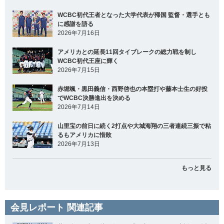
WCBC初代王者となった大学代表が帰国 監督・選手とも
に感謝を語る
2026年7月16日
アメリカとの延長11回タイブレークの総力戦を制し
WCBC初代王座に輝く
2026年7月15日
赤堀颯・黒田義信・西野啓也の本塁打や藤本士生の好投
でWCBC決勝進出を決める
2026年7月14日
山里宝の前日に続く2打点や大城海翔の三者連続三振で粘
るもアメリカに惜敗
2026年7月13日
もっと見る
会見レポート 関連記事