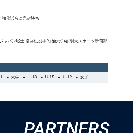
で強化試合に完封勝ち
ジャパン戦士 柳裕也投手/明治大学編(明大スポーツ新聞部
21
大学
U-18
U-15
U-12
女子
PARTNERS