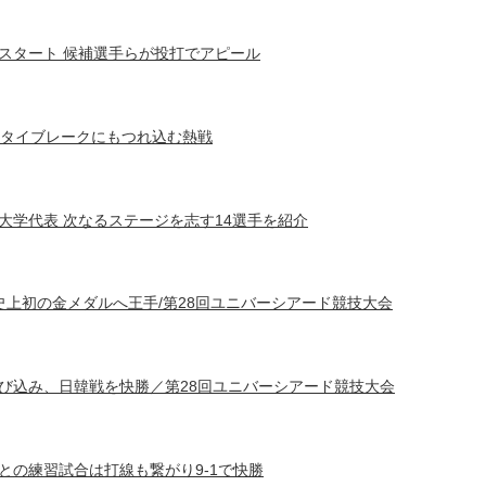
スタート 候補選手らが投打でアピール
長タイブレークにもつれ込む熱戦
大学代表 次なるステージを志す14選手を紹介
史上初の金メダルへ王手/第28回ユニバーシアード競技大会
び込み、日韓戦を快勝／第28回ユニバーシアード競技大会
との練習試合は打線も繋がり9-1で快勝