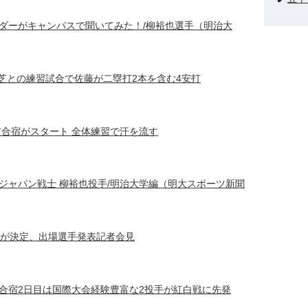
ダーがキャンパスで聞いてみた！/柳裕也選手（明治大
東芝との練習試合で佐藤が二塁打2本を含む4安打
前合宿がスタート 全体練習で汗を流す
ジャパン戦士 柳裕也投手/明治大学編（明大スポーツ新聞
名が決定、出場選手発表記者会見
合宿2日目は国際大会経験豊富な2投手が紅白戦に先発