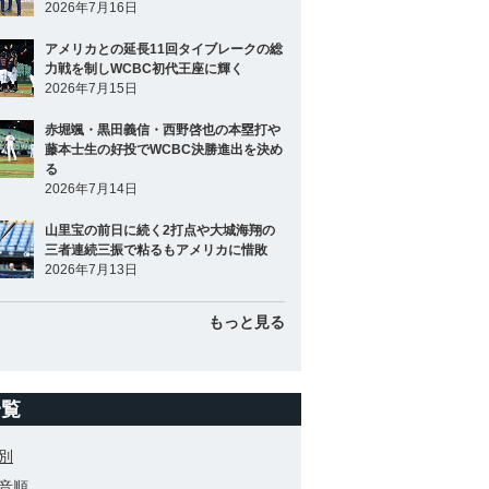
2026年7月16日
アメリカとの延長11回タイブレークの総
力戦を制しWCBC初代王座に輝く
2026年7月15日
赤堀颯・黒田義信・西野啓也の本塁打や
藤本士生の好投でWCBC決勝進出を決め
る
2026年7月14日
山里宝の前日に続く2打点や大城海翔の
三者連続三振で粘るもアメリカに惜敗
2026年7月13日
もっと見る
一覧
別
音順