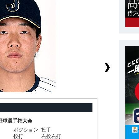
学野球選手権大会
ポジション
投手
背
投打
右投右打
身