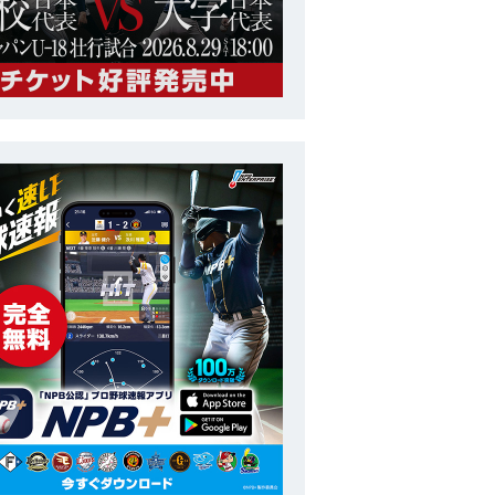
大学
第28回 ユニバーシアード競技大会
番号
15
ポジション
投手
長
180cm
投打
右投右打