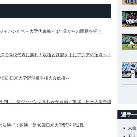
ジャパンたち～大学代表編～ 1年目からの躍動を誓う
対0で高校代表に勝利！収穫と課題を手にアジアの頂点へ！
40回 日米大学野球選手権大会総括～
を制し、侍ジャパン大学代表が連覇／第40回日米大学野球
選手
の決勝打で連勝／第40回日米大学野球 第2戦
大会
五十