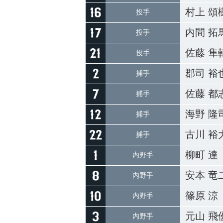
村上 頌
投手
内間 拓
投手
佐藤 隼
投手
郡司 裕
捕手
佐藤 都
捕手
海野 隆
捕手
古川 裕
捕手
柳町 達
内野手
安本 竜
内野手
篠原 涼
内野手
元山 飛
内野手