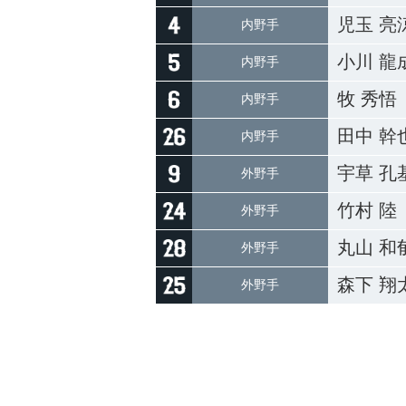
児玉 亮
内野手
小川 龍
内野手
牧 秀悟
内野手
田中 幹
内野手
宇草 孔
外野手
竹村 陸
外野手
丸山 和
外野手
森下 翔
外野手