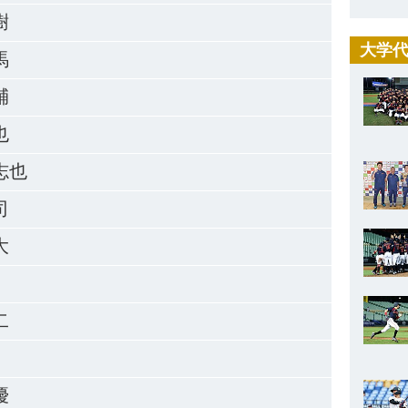
樹
大学代
馬
輔
也
志也
司
大
二
優