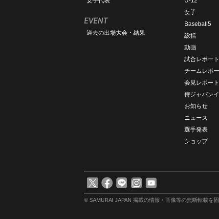
女子代表
U-12
女子
EVENT
Baseball5
過去の出場大会・結果
総括
動画
試合レポー
チームレポ
会見レポー
侍ジャパン
お知らせ
ニュース
選手発表
ショップ
© SAMURAI JAPAN
掲載の情報・画像等の無断転載を固