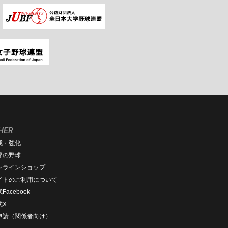
HER
成・強化
界の野球
ンラインショップ
イトのご利用について
Facebook
式X
D申請（関係者向け）