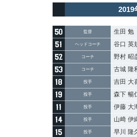
201
生田 勉
監督
谷口 英
ヘッドコーチ
野村 昭
コーチ
古城 隆
コーチ
吉田 大
投手
森下 暢
投手
伊藤 大
投手
山﨑 伊
投手
早川 隆
投手