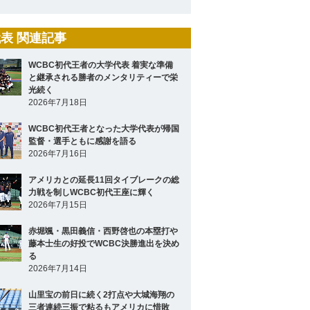
表 関連記事
WCBC初代王者の大学代表 着実な準備
と継承される勝者のメンタリティーで栄
光続く
2026年7月18日
WCBC初代王者となった大学代表が帰国
監督・選手ともに感謝を語る
2026年7月16日
アメリカとの延長11回タイブレークの総
力戦を制しWCBC初代王座に輝く
2026年7月15日
赤堀颯・黒田義信・西野啓也の本塁打や
藤本士生の好投でWCBC決勝進出を決め
る
2026年7月14日
山里宝の前日に続く2打点や大城海翔の
三者連続三振で粘るもアメリカに惜敗