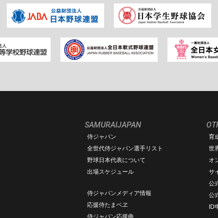
SAMURAIJAPAN
OT
侍ジャパン
育
ム
全世代侍ジャパン選手リスト
世
野球日本代表について
オ
出場スケジュール
サ
公式
侍ジャパンメディア情報
公
応援侍たまベヱ
I
侍ジャパン応援曲