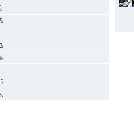
涼
成
也
基
郁
太