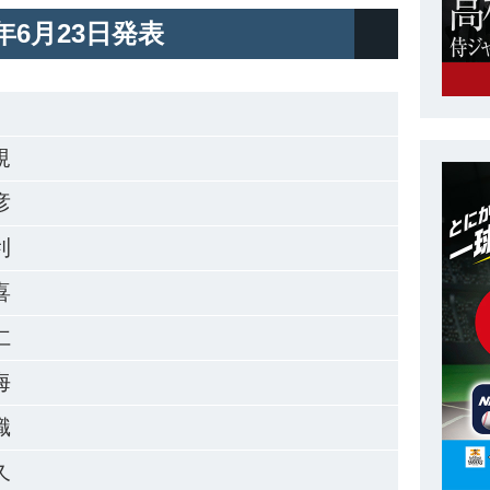
9年6月23日発表
規
彦
利
喜
仁
海
織
久