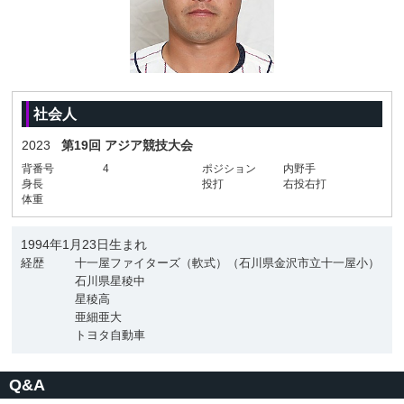
社会人
2023
第19回 アジア競技大会
背番号
4
ポジション
内野手
身長
投打
右投右打
体重
1994年1月23日生まれ
経歴
十一屋ファイターズ（軟式）（石川県金沢市立十一屋小）
石川県星稜中
星稜高
亜細亜大
トヨタ自動車
Q&A