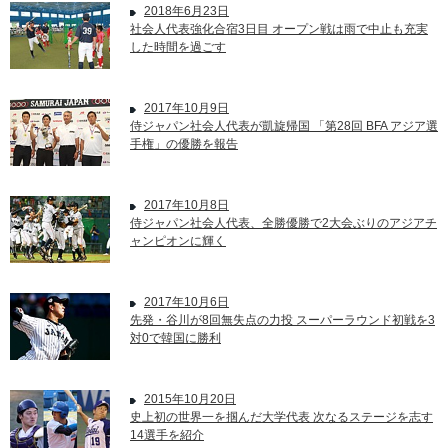
2018年6月23日
社会人代表強化合宿3日目 オープン戦は雨で中止も充実
した時間を過ごす
2017年10月9日
侍ジャパン社会人代表が凱旋帰国 「第28回 BFA アジア選
手権」の優勝を報告
2017年10月8日
侍ジャパン社会人代表、全勝優勝で2大会ぶりのアジアチ
ャンピオンに輝く
2017年10月6日
先発・谷川が8回無失点の力投 スーパーラウンド初戦を3
対0で韓国に勝利
2015年10月20日
史上初の世界一を掴んだ大学代表 次なるステージを志す
14選手を紹介