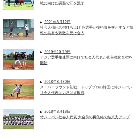
戦に向けた調整で汗を流す
2021年8月12日
社会人強化合宿打ち上げ 各選手が技術論を交わすなど情
報の共有や刺激を受け合う
2019年10月9日
アジア選手権連覇に向けて社会人代表が直前強化合宿を
開始
2018年8月30日
スーパーラウンド初戦、トッププロの韓国に侍ジャパン
社会人代表は力及ばず敗戦
2018年8月18日
侍ジャパン社会人代表 大会前の再集結で結束力アップ