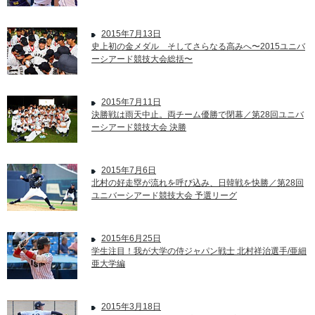
2015年7月13日
史上初の金メダル そしてさらなる高みへ〜2015ユニバ
ーシアード競技大会総括〜
2015年7月11日
決勝戦は雨天中止。両チーム優勝で閉幕／第28回ユニバ
ーシアード競技大会 決勝
2015年7月6日
北村の好走塁が流れを呼び込み、日韓戦を快勝／第28回
ユニバーシアード競技大会 予選リーグ
2015年6月25日
学生注目！我が大学の侍ジャパン戦士 北村祥治選手/亜細
亜大学編
2015年3月18日