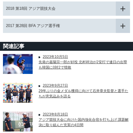
2018 第18回 アジア競技大会
2017 第28回 BFA アジア選手権
関連記事
2023年10月5日
先発の嘉陽宗一郎が好投 北村祥治が2安打で連日の出塁
も韓国に0対2で惜敗
2023年9月27日
29年ぶりの金メダル獲得に向けて石井章夫監督と選手た
ちが意気込みを語る
2023年8月18日
アジア競技大会に向けた国内強化合宿を打ち上げ 課題解
決に取り組んだ充実の4日間