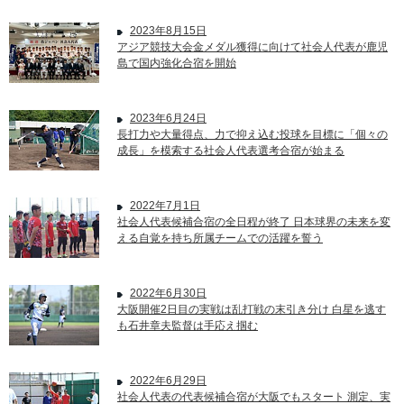
2023年8月15日
アジア競技大会金メダル獲得に向けて社会人代表が鹿児
島で国内強化合宿を開始
2023年6月24日
長打力や大量得点、力で抑え込む投球を目標に「個々の
成長」を模索する社会人代表選考合宿が始まる
2022年7月1日
社会人代表候補合宿の全日程が終了 日本球界の未来を変
える自覚を持ち所属チームでの活躍を誓う
2022年6月30日
大阪開催2日目の実戦は乱打戦の末引き分け 白星を逃す
も石井章夫監督は手応え掴む
2022年6月29日
社会人代表の代表候補合宿が大阪でもスタート 測定、実