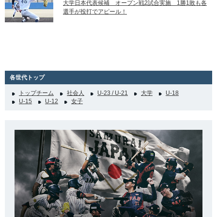
大学日本代表候補 オープン戦2試合実施 1勝1敗も各
選手が投打でアピール！
各世代トップ
トップチーム
社会人
U-23 / U-21
大学
U-18
U-15
U-12
女子