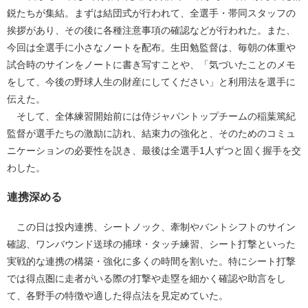
鋭たちが集結。まずは結団式が行われて、全選手・帯同スタッフの
挨拶があり、その後に各種注意事項の確認などが行われた。また、
今回は全選手に小さなノートを配布。生田勉監督は、毎朝の体重や
試合時のサインをノートに書き写すことや、「気づいたことのメモ
をして、今後の野球人生の財産にしてください」と利用法を選手に
伝えた。
そして、全体練習開始前には侍ジャパントップチームの稲葉篤紀
監督が選手たちの激励に訪れ、結束力の強化と、そのためのコミュ
ニケーションの必要性を説き、最後は全選手1人ずつと固く握手を交
わした。
連携深める
この日は投内連携、シートノック、牽制やバントシフトのサイン
確認、ワンバウンド送球の捕球・タッチ練習、シート打撃といった
実戦的な連携の構築・強化に多くの時間を割いた。特にシート打撃
では得点圏に走者がいる際の打撃や走塁を細かく確認や助言をし
て、各野手の特徴や適した得点法を見定めていた。