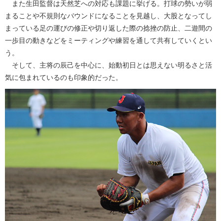
また生田監督は天然芝への対応も課題に挙げる。打球の勢いが弱
まることや不規則なバウンドになることを見越し、大股となってし
まっている足の運びの修正や切り返した際の捻挫の防止、二遊間の
一歩目の動きなどをミーティングや練習を通して共有していくとい
う。
そして、主将の辰己を中心に、始動初日とは思えない明るさと活
気に包まれているのも印象的だった。