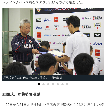
ッティングパレス相石スタジアムひらつかで始まった。
辰己涼介主将に代表招集状を手渡す生田勉監督
結団式、稲葉監督激励
22日から24日まで行われた選考合宿で50名から24名に絞られた精