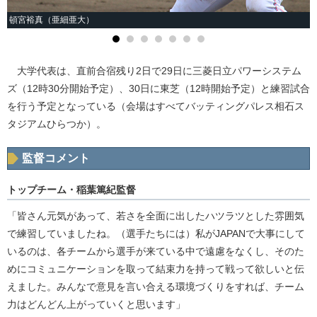
頓宮裕真（亜細亜大）
大学代表は、直前合宿残り2日で29日に三菱日立パワーシステム
ズ（12時30分開始予定）、30日に東芝（12時開始予定）と練習試合
を行う予定となっている（会場はすべてバッティングパレス相石ス
タジアムひらつか）。
監督コメント
トップチーム・稲葉篤紀監督
「皆さん元気があって、若さを全面に出したハツラツとした雰囲気
で練習していましたね。（選手たちには）私がJAPANで大事にして
いるのは、各チームから選手が来ている中で遠慮をなくし、そのた
めにコミュニケーションを取って結束力を持って戦って欲しいと伝
えました。みんなで意見を言い合える環境づくりをすれば、チーム
力はどんどん上がっていくと思います」