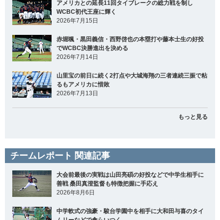
アメリカとの延長11回タイブレークの総力戦を制し
WCBC初代王座に輝く
2026年7月15日
赤堀颯・黒田義信・西野啓也の本塁打や藤本士生の好投
でWCBC決勝進出を決める
2026年7月14日
山里宝の前日に続く2打点や大城海翔の三者連続三振で粘
るもアメリカに惜敗
2026年7月13日
もっと見る
チームレポート 関連記事
大会前最後の実戦は山田亮碩の好投などで中学生相手に
善戦 桑田真澄監督も特徴把握に手応え
2026年8月6日
中学軟式の強豪・駿台学園中を相手に大和田与喜のタイ