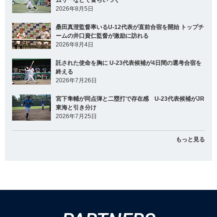
ムリーなどで食らいつく
2026年8月5日
桑田真澄監督率いるU-12代表が直前合宿を開始 トップチ
ームの井口資仁監督が激励に訪れる
2026年8月4日
託された使命を胸に U-23代表候補が4日間の選考合宿を
終える
2026年7月26日
宮下隼輔が同点弾と二塁打で存在感 U-23代表候補がJR
東海と引き分け
2026年7月25日
もっと見る