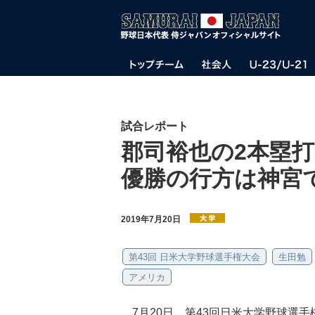
試合レポート
郡司裕也の2本塁打
優勝の行方は神宮
2019年7月20日
第43回 日米大学野球選手権大会
生田勉
アメリカ
7月20日、第43回日米大学野球選