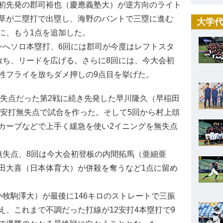
初先発の郡司裕也（慶應義塾大）が逆方向のライト
草が二塁打で出塁し、海野のバントで三塁に進む
大学代
に、もう1点を追加した。
へソロ本塁打、6回には郡司が今度はレフトスタ
放ち、リードを広げる。さらに8回には、今大会初
牲フライを放ちダメ押しの9点目を挙げた。
無失点だった第2戦に続き先発した早川隆久（早稲田
3安打無失点で試合を作った。そして5回から村上頌
カーブなどで上手く緩急を使い2イニングを無失点
失点、8回は今大会初登板の内間拓馬（亜細亜
田大喜（日本体育大）が併殺を奪うなど1点に留め
牧駒澤大）が最後に146キロのストレートで三振
、これまで不調だった打線が12安打4本塁打で9