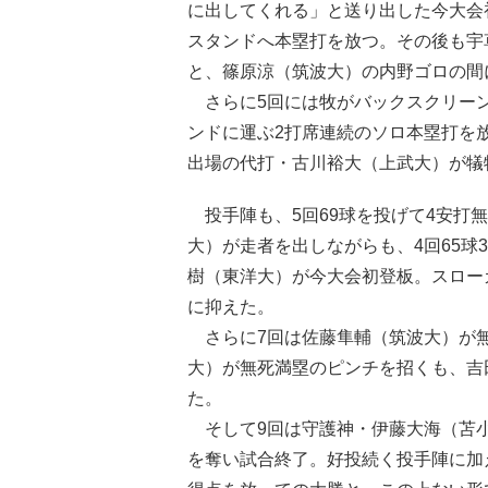
に出してくれる」と送り出した今大会
スタンドへ本塁打を放つ。その後も宇
と、篠原涼（筑波大）の内野ゴロの間
さらに5回には牧がバックスクリーン
ンドに運ぶ2打席連続のソロ本塁打を
出場の代打・古川裕大（上武大）が犠
投手陣も、5回69球を投げて4安打
大）が走者を出しながらも、4回65球
樹（東洋大）が今大会初登板。スロー
に抑えた。
さらに7回は佐藤隼輔（筑波大）が無
大）が無死満塁のピンチを招くも、吉
た。
そして9回は守護神・伊藤大海（苫小
を奪い試合終了。好投続く投手陣に加え