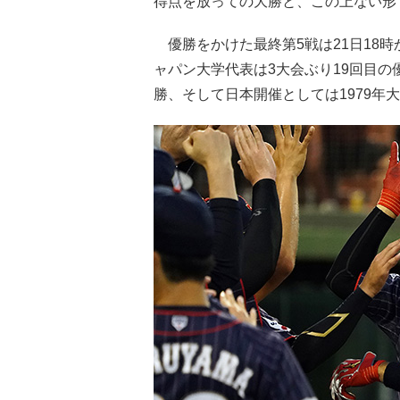
得点を放っての大勝と、この上ない形
優勝をかけた最終第5戦は21日18
ャパン大学代表は3大会ぶり19回目の
勝、そして日本開催としては1979年