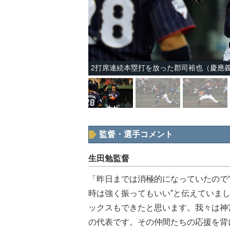
2打席連続本塁打を放った郡司裕也（慶應
監督・選手コメント
生田勉監督
「昨日までは消極的になっていたので“
時は強く振ってもいい”と伝えていま
ックスもできたと思います。我々は神
の代表です。その仲間たちの応援を背