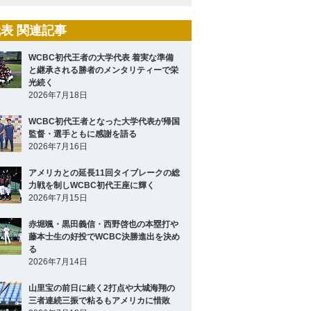
表 関連記事
WCBC初代王者の大学代表 着実な準備
と継承される勝者のメンタリティーで栄
光続く
2026年7月18日
WCBC初代王者となった大学代表が帰国
監督・選手ともに感謝を語る
2026年7月16日
アメリカとの延長11回タイブレークの総
力戦を制しWCBC初代王座に輝く
2026年7月15日
赤堀颯・黒田義信・西野啓也の本塁打や
藤本士生の好投でWCBC決勝進出を決め
る
2026年7月14日
山里宝の前日に続く2打点や大城海翔の
三者連続三振で粘るもアメリカに惜敗