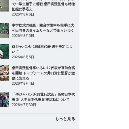
で中学生相手に善戦 桑田真澄監督も特徴
把握に手応え
2026年8月6日
中学軟式の強豪・駿台学園中を相手に大
和田与喜のタイムリーなどで食らいつく
2026年8月5日
侍ジャパンU-15日本代表 選手決定につ
いて
2026年8月5日
桑田真澄監督率いるU-12代表が直前合宿
を開始 トップチームの井口資仁監督が激
励に訪れる
2026年8月4日
「侍ジャパンU-18壮行試合」高校日本代
表 対 大学日本代表 応援活動について
2026年7月30日
もっと見る