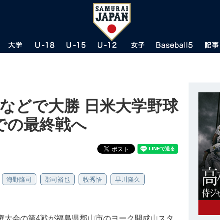
などで大勝 日米大学野球
での最終戦へ
海野隆司
郡司裕也
牧秀悟
早川隆久
手権大会の第4戦が福島県郡山市のヨーク開成山スタ