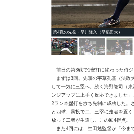
第4戦の先発・早川隆久（早稲田大）
前日の第3戦で1安打に終わった侍ジ
まずは3回。先頭の宇草孔基（法政大
して一気に三塁へ。続く海野隆司（東
ンジアップに上手く反応できました」
2ラン本塁打を放ち先制に成功した。
と四球、暴投で二、三塁に走者を置く
放って二者が生還し、この回4得点。
また4回には、生田勉監督が「今まで