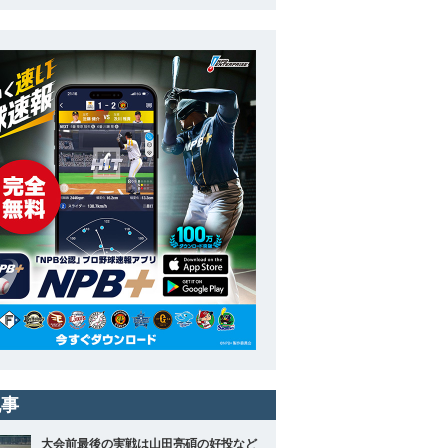
記事
大会前最後の実戦は山田亮碩の好投など