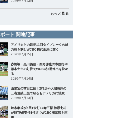
2026年7月13日
もっと見る
ポート 関連記事
アメリカとの延長11回タイブレークの総
力戦を制しWCBC初代王座に輝く
2026年7月15日
赤堀颯・黒田義信・西野啓也の本塁打や
藤本士生の好投でWCBC決勝進出を決め
る
2026年7月14日
山里宝の前日に続く2打点や大城海翔の
三者連続三振で粘るもアメリカに惜敗
2026年7月13日
鈴木泰成が6回1安打14奪三振 榊原七斗
が5打数5安打4打点でWCBC開幕戦を圧
勝