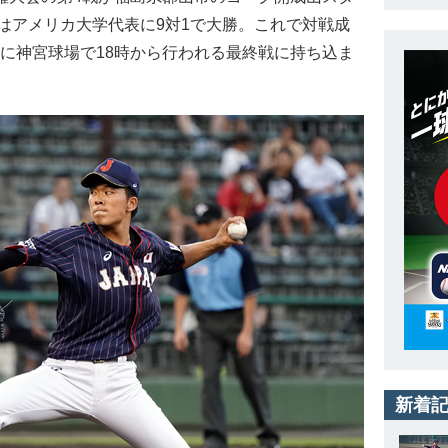
はアメリカ大学代表に9対1で大勝。これで対戦成
日に神宮球場で18時から行われる最終戦に持ち込ま
新着