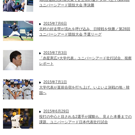
ユニバーシアード競技大会 準決勝
2015年7月6日
北村の好走塁が流れを呼び込み、日韓戦を快勝／第28回
ユニバーシアード競技大会 予選リーグ
2015年7月3日
「赤星憲広×大学代表」ユニバーシアード壮行試合、視察
レポート
2015年7月1日
大学代表が直前合宿を打ち上げ。いよいよ決戦の地・韓
国へ
2015年6月29日
投打の中心と目される2選手が躍動も、見えた本番までの
課題。ユニバーシアード日本代表壮行試合