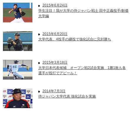
2015年6月24日
学生注目！我が大学の侍ジャパン戦士 田中正義投手/創価
大学編
2015年6月20日
大学代表、4投手の継投で強化試合に完封勝ち
2015年3月18日
大学日本代表候補 オープン戦2試合実施 1勝1敗も各
選手が投打でアピール！
2014年7月3日
侍ジャパン大学代表 強化試合を実施