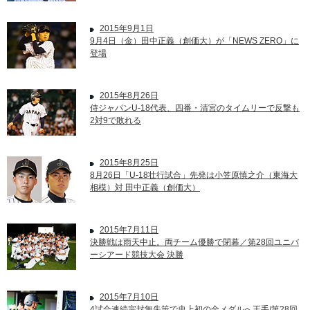
2015年9月1日
9月4日（金）田中正義（創価大）が「NEWS ZERO」に
登場
2015年8月26日
侍ジャパンU-18代表、四番・清宮のタイムリーで反撃も
2対9で敗れる
2015年8月25日
8月26日「U-18壮行試合」先発は小笠原慎之介（東海大
相模）対 田中正義（創価大）
2015年7月11日
決勝戦は雨天中止。両チーム優勝で閉幕／第28回ユニバ
ーシアード競技大会 決勝
2015年7月10日
4試合連続完封無失策で史上初の金メダルへ王手/第28回