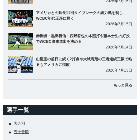
2026年7月16日
アメリカとの延長11回タイブレークの総力戦を制し
WCBC初代王座に輝く
2026年7月15日
赤堀颯・黒田義信・西野啓也の本塁打や藤本士生の好投
でWCBC決勝進出を決める
2026年7月14日
山里宝の前日に続く2打点や大城海翔の三者連続三振で粘
るもアメリカに惜敗
2026年7月13日
もっと見る
選手一覧
大会別
五十音順