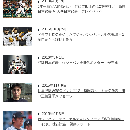
2018年8月19日
1年生清宮の勝負強い一打に吉田正尚は2本塁打／「高校
日本代表 対 大学日本代表」プレイバック
2016年10月24日
ドラフト指名を受けた侍ジャパンたち～大学代表編～ 1
年目からの躍動を誓う
2016年3月1日
野球日本代表「侍ジャパン全世代ポスター」が完成
2015年11月9日
世界野球WBSCプレミア12、初制覇へ…！大学代表、田
中正義選手メッセージ
2015年9月3日
侍ジャパン・テクニカルディレクター／「鹿取義隆×U-
18代表」壮行試合、視察レポート