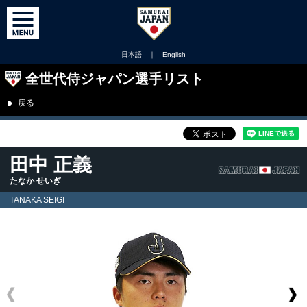
日本語
｜
English
全世代侍ジャパン選手リスト
戻る
田中 正義
たなか せいぎ
TANAKA SEIGI