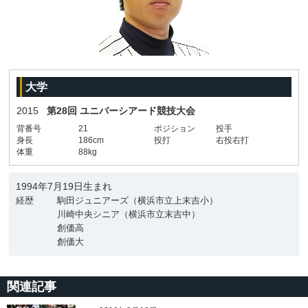
大学
2015
第28回 ユニバーシアード競技大会
背番号
21
ポジション
投手
身長
186cm
投打
右投右打
体重
88kg
1994年7月19日生まれ
経歴
駒田ジュニアーズ（横浜市立上末吉小）
川崎中央シニア（横浜市立末吉中）
創価高
創価大
関連記事