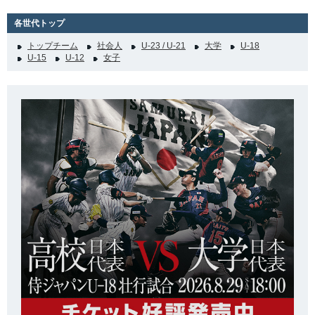
各世代トップ
トップチーム
社会人
U-23 / U-21
大学
U-18
U-15
U-12
女子