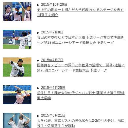
2015年10月20日
史上初の世界一を掴んだ大学代表 次なるステージを志す
14選手を紹介
2015年7月8日
谷田の本塁打などで日本が大勝 予選リーグ首位で準決勝
へ／第28回ユニバーシアード競技大会 予選リーグ
2015年7月7日
国際舞台デビューの澤田と宇佐見の活躍で、開幕2連勝／
第28回ユニバーシアード競技大会 予選リーグ
2015年6月25日
学生注目！我が大学の侍ジャパン戦士 藤岡裕大選手/亜細
亜大学編
2015年6月21日
大学代表、東京ガスとの強化試合は2-2の引き分け、濵口
投手・佐藤選手らが躍動