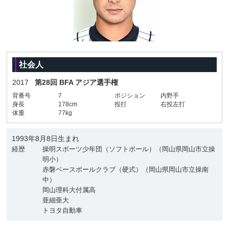
社会人
2017
第28回 BFA アジア選手権
背番号
7
ポジション
内野手
身長
178cm
投打
右投左打
体重
77kg
1993年8月8日生まれ
経歴
操明スポーツ少年団（ソフトボール）（岡山県岡山市立操
明小）
赤磐ベースボールクラブ（硬式）（岡山県岡山市立操南
中）
岡山理科大付属高
亜細亜大
トヨタ自動車