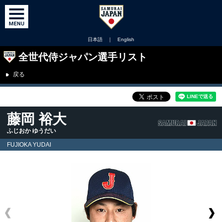
日本語
｜
English
全世代侍ジャパン選手リスト
戻る
藤岡 裕大
ふじおか ゆうだい
FUJIOKA YUDAI